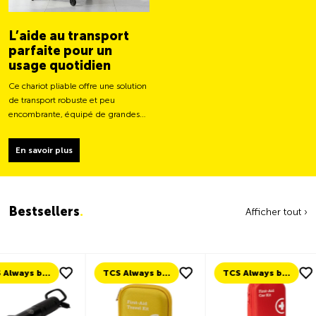
L’aide au transport
parfaite pour un
usage quotidien
Ce chariot pliable offre une solution
de transport robuste et peu
encombrante, équipé de grandes
roues pour un déplacement plus
facile et une capacité de charge
En savoir plus
plus stable.
Bestsellers
.
Afficher tout ›
TCS Always by my side
TCS Always by my side