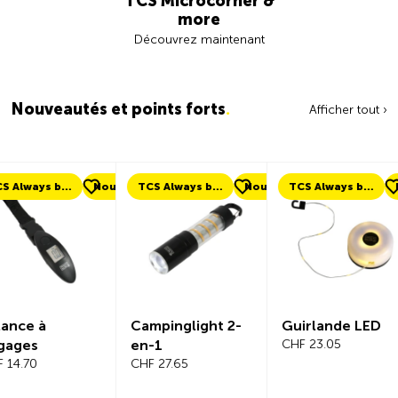
TCS Microcorner &
more
Découvrez maintenant
Nouveautés et points forts
.
Afficher tout ›
ouveau
TCS Always by my side
Nouveau
TCS Always by my side
Nouveau
Nouveau
Campinglight 2-
Guirlande LED
Beeline V
en-1
CHF 23.05
Ordinateu
CHF 27.65
Vélo Ens
Complet
CHF 101.65