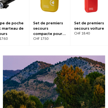
Set de premiers
Set de premiers
Protectio
secours
secours voiture
magnétiq
compacte pour
CHF 18.40
pare-bris
voyage
CHF 17.50
CHF 21.20