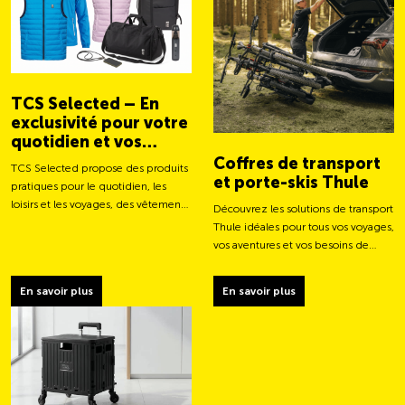
TCS Selected – En
exclusivité pour votre
quotidien et vos
aventures
Coffres de transport
TCS Selected propose des produits
et porte-skis Thule
pratiques pour le quotidien, les
loisirs et les voyages, des vêtements
Découvrez les solutions de transport
aux sacs et accessoires intelligents.
Thule idéales pour tous vos voyages,
vos aventures et vos besoins de
chargement.
En savoir plus
En savoir plus