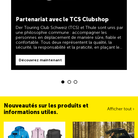
TCS toujours à mes côtés
Découvrez maintenant
Le TCS est l'expert en matière de mobilité, de
Partenariat avec le TCS Clubshop
camping, de voyages et de visibilité. Nos produits
doivent également respecter la devise « TCS toujours
Der Touring Club Schweiz (TCS) et Thule sont unis par
à mes côtés » et vous être d'une aide fiable et utile
une philosophie commune : accompagner les
lorsque vous êtes en déplacement. Vous reconnaîtrez
personnes en déplacement de manière sûre, fiable et
facilement ces produits dans la boutique grâce au
confortable. Tous deux représentent la qualité, la
label « Always by my side ».
sécurité, la responsabilité et la praticité, en plaçant les
Découvrez maintenant
besoins des voyageurs et des familles actives au
centre de leurs priorités.
Découvrez maintenant
Nouveautés sur les produits et
Afficher tout ›
informations utiles.