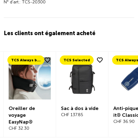
N° d’art.: TCS-20300
Les clients ont également acheté
TCS Always by my side
TCS Selected
Oreiller de
Sac à dos à vide
Anti-piqu
voyage
CHF 137.85
it® Classi
EasyNap®
CHF 36.90
CHF 32.30