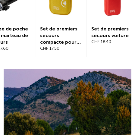
Set de premiers
Set de premiers
Protectio
secours
secours voiture
magnétiq
compacte pour
CHF 18.40
pare-bris
voyage
CHF 17.50
CHF 21.20