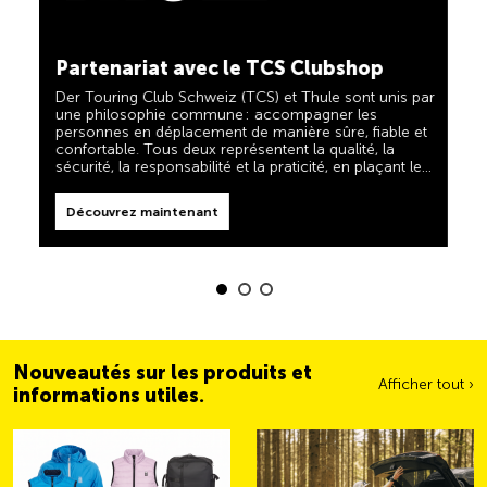
TCS toujours à mes côtés
Découvrez maintenant
Partenariat avec le TCS Clubshop
Le TCS est l'expert en matière de mobilité, de
camping, de voyages et de visibilité. Nos produits
Der Touring Club Schweiz (TCS) et Thule sont unis par
doivent également respecter la devise « TCS toujours
une philosophie commune : accompagner les
à mes côtés » et vous être d'une aide fiable et utile
personnes en déplacement de manière sûre, fiable et
lorsque vous êtes en déplacement. Vous reconnaîtrez
confortable. Tous deux représentent la qualité, la
facilement ces produits dans la boutique grâce au
sécurité, la responsabilité et la praticité, en plaçant les
label « Always by my side ».
Découvrez maintenant
besoins des voyageurs et des familles actives au
centre de leurs priorités.
Découvrez maintenant
Nouveautés sur les produits et
Afficher tout ›
informations utiles.