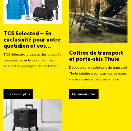
TCS Selected – En
exclusivité pour votre
quotidien et vos
aventures
Coffres de transport
TCS Selected propose des produits
et porte-skis Thule
pratiques pour le quotidien, les
loisirs et les voyages, des vêtements
Découvrez les solutions de transport
aux sacs et accessoires intelligents.
Thule idéales pour tous vos voyages,
vos aventures et vos besoins de
chargement.
En savoir plus
En savoir plus