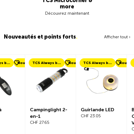
TCS Microcorner &
more
Découvrez maintenant
Nouveautés et points forts
.
Afficher tout ›
ouveau
TCS Always by my side
Nouveau
TCS Always by my side
Nouveau
Nouveau
Campinglight 2-
Guirlande LED
Beeline Ve
en-1
CHF 23.05
Ordinateu
CHF 27.65
Vélo Ens
Complet
CHF 101.65