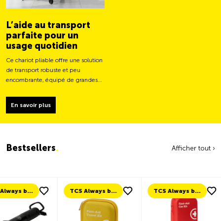
L’aide au transport
parfaite pour un
usage quotidien
Ce chariot pliable offre une solution
de transport robuste et peu
encombrante, équipé de grandes
roues pour un déplacement plus
facile et une capacité de charge
En savoir plus
plus stable.
Bestsellers
.
Afficher tout ›
TCS Always by my side
TCS Always by my side