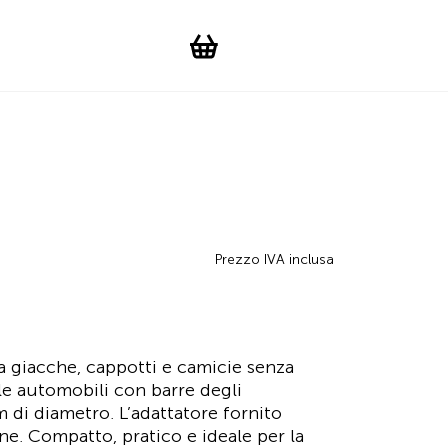
Suchen
Account
WishList
Change languag
Toggle men
Shopping cart
Prezzo IVA inclusa
a giacche, cappotti e camicie senza
le automobili con barre degli
 di diametro. L’adattatore fornito
ne. Compatto, pratico e ideale per la