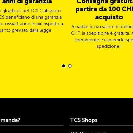
 anni di garanzia
Consegna gratuit
partire da 100 CHF
ti gli articoli del TCS Clubshop i
acquisto
CS beneficiano di una garanzia
ni, ossia 1 anno in più rispetto a
A partire da un valore d’ordine
uanto previsto dalla legge.
CHF, la spedizione è gratuita. 
liberamente e risparmi le spe
spedizione!
omande?
TCS Shops