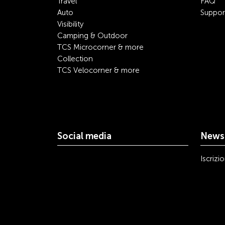
Travel
FAQ
Auto
Suppor
Visibility
Camping & Outdoor
TCS Microcorner & more
Collection
TCS Velocorner & more
Social media
Newsl
youtube
linkedin
instagram
facebook
tiktok
x
Iscrizi