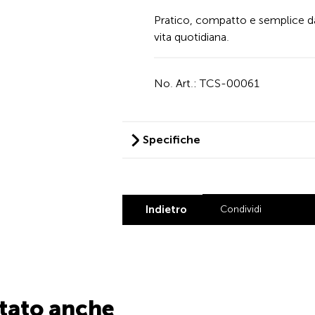
Pratico, compatto e semplice da u
vita quotidiana.
No. Art.: TCS-00061
Specifiche
Indietro
Condividi
Share by L
Share by
Share
Sha
stato anche