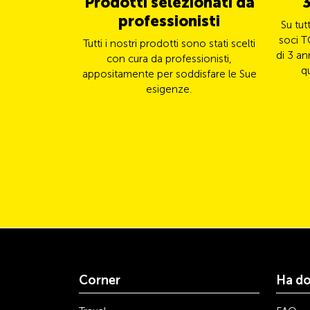
Prodotti selezionati da
3
professionisti
Su tut
soci T
Tutti i nostri prodotti sono stati scelti
di 3 an
con cura da professionisti,
q
appositamente per soddisfare le Sue
esigenze.
Corner
Ha d