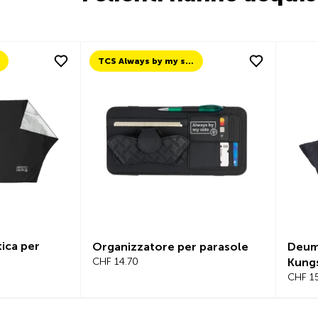
TCS Always by my side
ica per
Organizzatore per parasole
Deumi
CHF 14.70
Kung
CHF 1