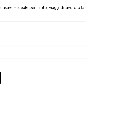
sare – ideale per l’auto, viaggi di lavoro o la
inkedIn
 X
 by Facebook
re by Email