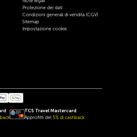
Note legali
Protezione dei dati
Condizioni generali di vendita (CGV)
Sitemap
Impostazione cookie
ard
TCS Travel
Mastercard
hback
Approfitti del
5% di cashback