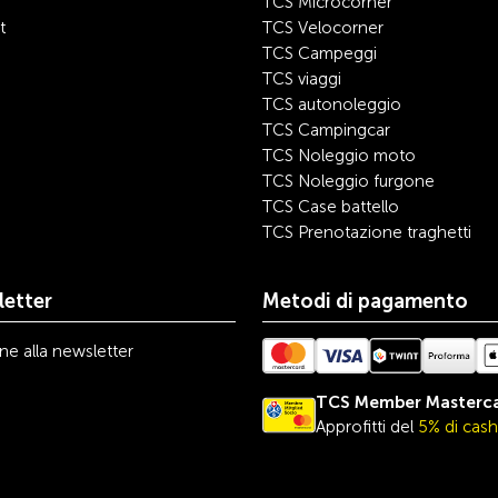
TCS Microcorner
t
TCS Velocorner
TCS Campeggi
TCS viaggi
TCS autonoleggio
TCS Campingcar
TCS Noleggio moto
TCS Noleggio furgone
TCS Case battello
TCS Prenotazione traghetti
etter
Metodi di pagamento
one alla newsletter
TCS Member Masterc
Approfitti del
5% di cas