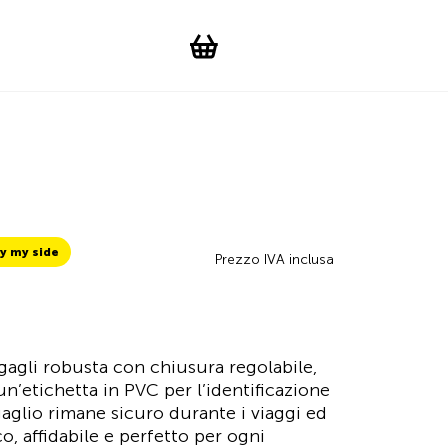
Suchen
Account
WishList
Change languag
Toggle men
Shopping cart
y my side
Prezzo IVA inclusa
agagli robusta con chiusura regolabile,
’etichetta in PVC per l’identificazione
aglio rimane sicuro durante i viaggi ed
o, affidabile e perfetto per ogni