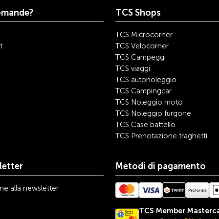
omande?
TCS Shops
TCS Microcorner
t
TCS Velocorner
TCS Campeggi
TCS viaggi
TCS autonoleggio
TCS Campingcar
TCS Noleggio moto
TCS Noleggio furgone
TCS Case battello
TCS Prenotazione traghetti
etter
Metodi di pagamento
one alla newsletter
TCS Member Masterc