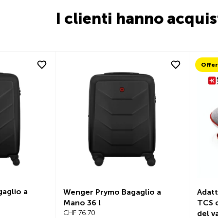
I clienti hanno acqui
Offer
aglio a
Wenger Prymo Bagaglio a
Adatt
Mano 36 l
TCS c
CHF 76.70
del v