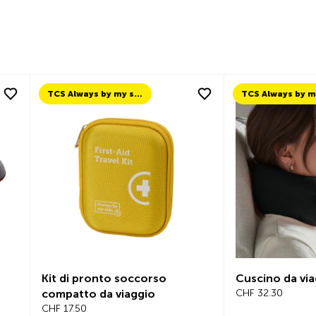
TCS Always by my side
Kit di pronto soccorso
Cuscino da vi
compatto da viaggio
CHF 32.30
CHF 17.50