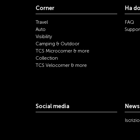
Corner
Ha d
Travel
FAQ
Auto
Suppor
Visibility
Camping & Outdoor
TCS Microcorner & more
Collection
TCS Velocorner & more
Social media
Newsl
youtube
linkedin
instagram
facebook
tiktok
x
Iscrizi