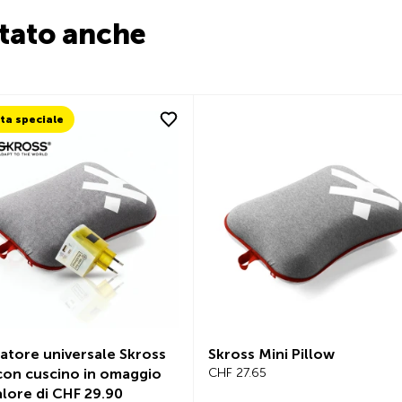
stato anche
ta speciale
atore universale Skross
Skross Mini Pillow
on cuscino in omaggio
CHF 27.65
alore di CHF 29.90