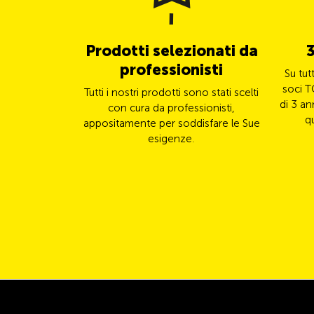
Prodotti selezionati da
3
professionisti
Su tut
soci T
Tutti i nostri prodotti sono stati scelti
di 3 an
con cura da professionisti,
q
appositamente per soddisfare le Sue
esigenze.