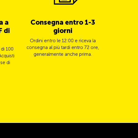
a a
Consegna entro 1-3
5% di 
 di
giorni
TCS 
Ordini entro le 12:00 e riceva la
Paghi il s
consegna al più tardi entro 72 ore,
Mastercard e
 di 100
generalmente anche prima.
il
Acquisti
se di