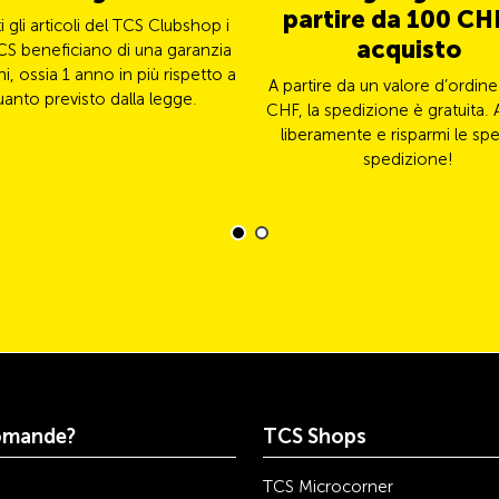
partire da 100 CHF
ti gli articoli del TCS Clubshop i
acquisto
CS beneficiano di una garanzia
ni, ossia 1 anno in più rispetto a
A partire da un valore d’ordine
uanto previsto dalla legge.
CHF, la spedizione è gratuita. 
liberamente e risparmi le spe
spedizione!
omande?
TCS Shops
TCS Microcorner