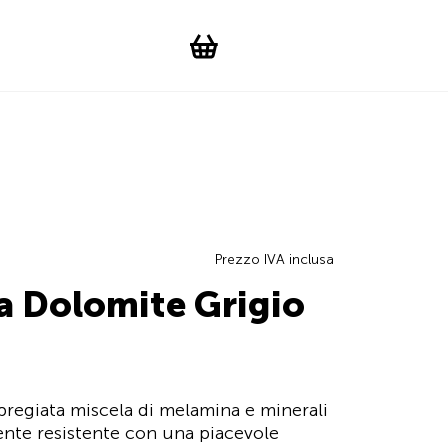
Suchen
Account
WishList
Change languag
Toggle men
Shopping cart
Prezzo IVA inclusa
a Dolomite Grigio
pregiata miscela di melamina e minerali
ente resistente con una piacevole