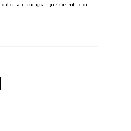
 e pratica, accompagna ogni momento con
inkedIn
 X
 by Facebook
re by Email