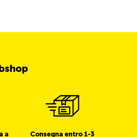
ubshop
a a
Consegna entro 1-3
5% di 