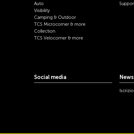
Auto
Suppor
Visibility
Camping & Outdoor
TCS Microcorner & more
Collection
TCS Velocorner & more
Social media
Newsl
youtube
linkedin
instagram
facebook
tiktok
x
Iscrizi