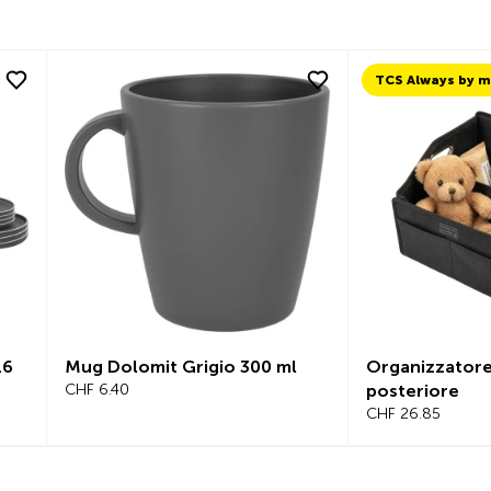
6
Mug Dolomit Grigio 300 ml
Organizzatore p
CHF 6.40
posteriore
CHF 26.85