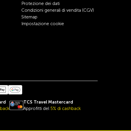
Protezione dei dati
Condizioni generali di vendita (CGV)
Sitemap
Impostazione cookie
ard
TCS Travel
Mastercard
hback
Approfitti del
5% di cashback