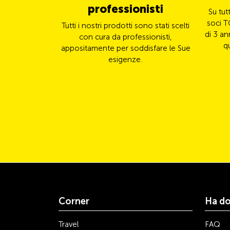
professionisti
Su tut
soci T
Tutti i nostri prodotti sono stati scelti
di 3 an
con cura da professionisti,
q
appositamente per soddisfare le Sue
esigenze.
Corner
Ha d
Travel
FAQ