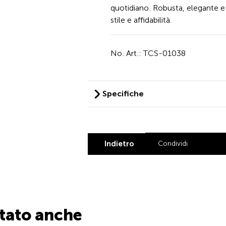
quotidiano. Robusta, elegante
stile e affidabilità.
No. Art.: TCS-01038
Specifiche
Indietro
Condividi
Share by L
Share by
Share
Sha
stato anche