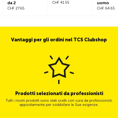
a 2
CHF 41.55
uomo
HF 27.65
CHF 64.65
Vantaggi per gli ordini nel TCS Clubshop
Prodotti selezionati da professionisti
Tutti i nostri prodotti sono stati scelti con cura da professionisti,
appositamente per soddisfare le Sue esigenze.