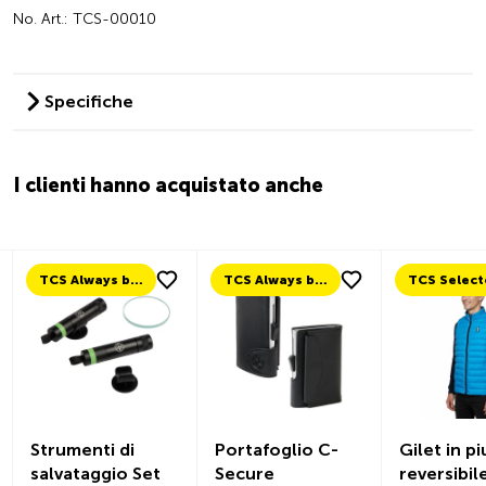
No. Art.: TCS-00010
Specifiche
I clienti hanno acquistato anche
TCS Always by my side
TCS Always by my side
TCS Selected
trumenti di
Portafoglio C-
Gilet in piumin
alvataggio Set
Secure
reversibile da