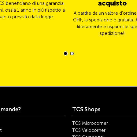
acquisto
CS beneficiano di una garanzia
ni, ossia 1 anno in più rispetto a
A partire da un valore d’ordine
uanto previsto dalla legge.
CHF, la spedizione è gratuita. 
liberamente e risparmi le spe
spedizione!
omande?
TCS Shops
TCS Microcorner
t
TCS Velocorner