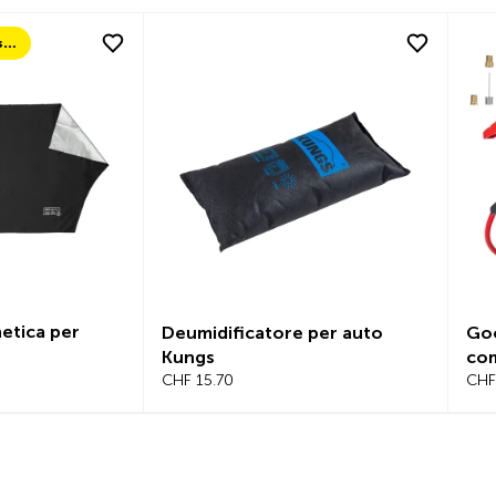
TCS Always by my side
etica per
Deumidificatore per auto
Goo
Kungs
com
CHF 15.70
CHF