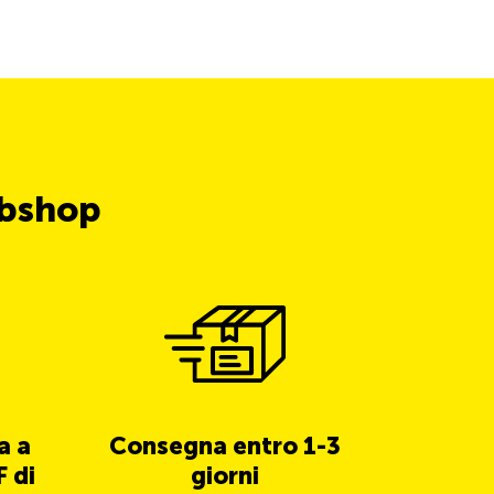
ubshop
a a
Consegna entro 1-3
5% di 
 di
giorni
TCS 