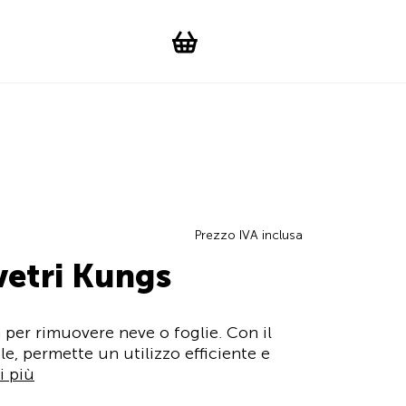
Suchen
Account
WishList
Change languag
Toggle men
Shopping cart
Prezzo IVA inclusa
vetri Kungs
a per rimuovere neve o foglie. Con il
le, permette un utilizzo efficiente e
i più