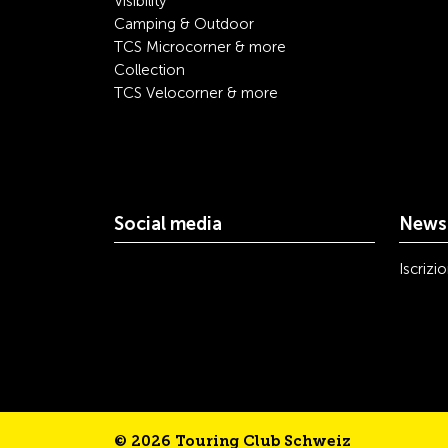
Visibility
Camping & Outdoor
TCS Microcorner & more
Collection
TCS Velocorner & more
Social media
Newsl
youtube
linkedin
instagram
facebook
tiktok
x
Iscrizi
© 2026 Touring Club Schweiz