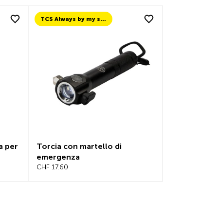
TCS Always by my side
a per
Torcia con martello di
emergenza
CHF 17.60