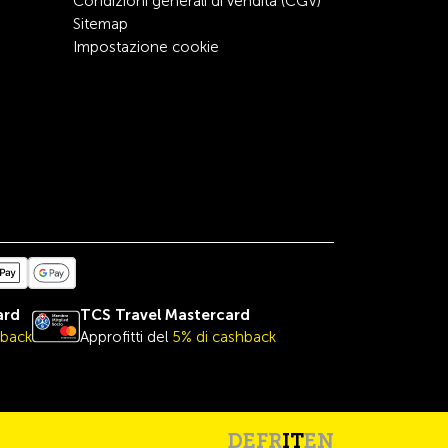
Condizioni generali di vendita (CGV)
Sitemap
Impostazione cookie
ard
TCS Travel
Mastercard
hback
Approfitti del
5% di cashback
DE
FR
IT
EN