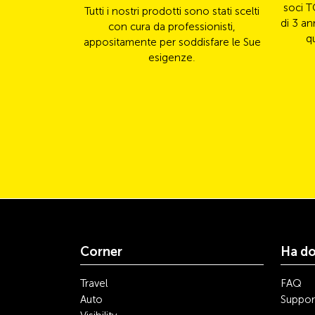
soci T
Tutti i nostri prodotti sono stati scelti
di 3 an
con cura da professionisti,
q
appositamente per soddisfare le Sue
esigenze.
Corner
Ha d
Travel
FAQ
Auto
Suppor