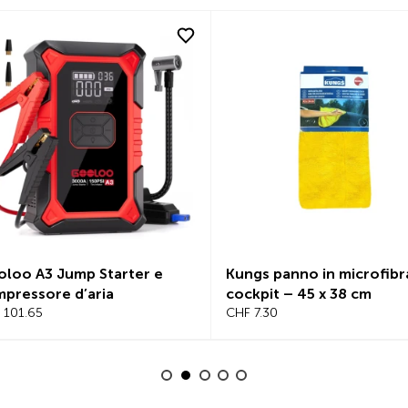
loo A3 Jump Starter e
Kungs panno in microfibr
pressore d’aria
cockpit – 45 x 38 cm
 101.65
CHF 7.30