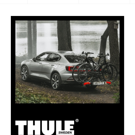
5% di cashback
Pagate i vostri acquisti su clubshop.ch con la TCS
Member Mastercard®, gratuita per i soci TCS, e
riceverete automaticamente un cashback del 5%. La
TCS Member Mastercard è allo stesso tempo carta
socio, carta di pagamento e carta vantaggi, ed è
gratuita a tempo indeterminato per i soci TCS.