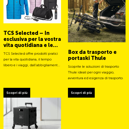
TCS Selected – In
esclusiva per la vostra
vita quotidiana e le
vostre avventure
Box da trasporto e
TCS Selected offre prodotti pratici
portaski Thule
per la vita quotidiana, il tempo
libero e i viaggi, dall’abbigliamento
Scoprite le soluzioni di trasporto
a borse e accessori intelligenti.
Thule ideali per ogni viaggio,
avventura ed esigenza di trasporto.
Scopri di più
Scopri di più