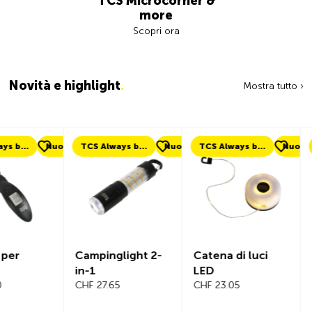
TCS Microcorner &
more
Scopri ora
Novità e highlight
.
Mostra tutto ›
uovo
TCS Always by my side
Nuovo
TCS Always by my side
Nuovo
Nuovo
Campinglight 2-
Catena di luci
Beeline Ve
in-1
LED
Computer
CHF 27.65
CHF 23.05
Bicicletta
Completo
CHF 101.65