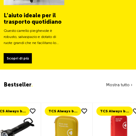
L’aiuto ideale per il
trasporto quotidiano
Questo carrello pieghevole è
robusto, salvaspazio e dotato di
ruote grandi che ne facilitano lo
spostamento e ne stabilizzano il
carico.
Scopri di più
Bestseller
.
Mostra tutto ›
TCS Always by my side
TCS Always by my side