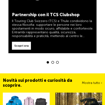
TCS sempre al mio fianco
Scopri ora
Il TCS è l’esperto in materia di mobilità, campeggio,
Partnership con il TCS Clubshop
viaggi e sicurezza. Anche i prodotti TCS riflettono il
motto «TCS sempre al mio fianco» e rappresentano
Il Touring Club Svizzero (TCS) e Thule condividono la
un aiuto affidabile e pratico durante ogni spostamento.
stessa filosofia: supportare le persone nei loro
Tali prodotti sono facilmente riconoscibili nel negozio
spostamenti in modo sicuro, affidabile e confortevole.
grazie all’etichetta «Always by my side».
Entrambi rappresentano qualità, sicurezza,
responsabilità e praticità, mettendo al centro le
Scopri ora
esigenze dei viaggiatori e delle famiglie attive.
Scopri ora
Novità sui prodotti e curiosità da
Mostra tutto ›
scoprire.