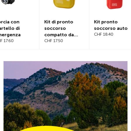
Kit di pronto
Kit pronto
Copertur
soccorso
soccorso auto
magnetica
compatto da
CHF 18.40
parabrez
viaggio
CHF 17.50
CHF 21.20