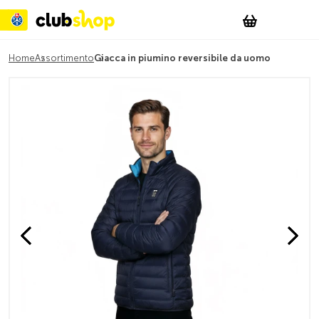
Suchen
Account
WishList
Change
Tog
Shopping c
Home
Assortimento
Giacca in piumino reversibile da uomo