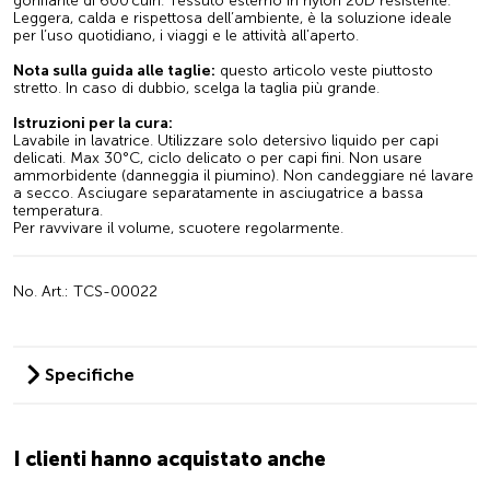
gonfiante di 600 cuin. Tessuto esterno in nylon 20D resistente.
Leggera, calda e rispettosa dell’ambiente, è la soluzione ideale
per l’uso quotidiano, i viaggi e le attività all’aperto.
Nota sulla guida alle taglie:
questo articolo veste piuttosto
stretto. In caso di dubbio, scelga la taglia più grande.
Istruzioni per la cura:
Lavabile in lavatrice. Utilizzare solo detersivo liquido per capi
delicati. Max 30°C, ciclo delicato o per capi fini. Non usare
ammorbidente (danneggia il piumino). Non candeggiare né lavare
a secco. Asciugare separatamente in asciugatrice a bassa
temperatura.
Per ravvivare il volume, scuotere regolarmente.
No. Art.: TCS-00022
Specifiche
I clienti hanno acquistato anche