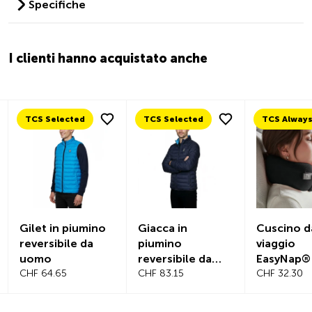
Specifiche
I clienti hanno acquistato anche
TCS Selected
TCS Selected
Gilet in piumino
Giacca in
Cuscino d
reversibile da
piumino
viaggio
uomo
reversibile da
EasyNap®
CHF 64.65
uomo
CHF 83.15
CHF 32.30