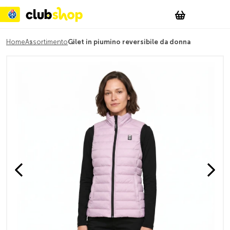
Suchen
Account
WishList
Change
Tog
Shopping c
Home
Assortimento
Gilet in piumino reversibile da donna