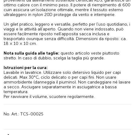
provenienti da allevamenti sostenibili certificati RDS, garantisce un
ottimo calore con il minimo peso. Il potere di riempimento di 600
cuin assicura un’isolazione ottimale, mentre il tessuto esterno
ultraleggero in nylon 20D protegge da vento e intemperie.
Un gilet pratico, leggero e versatile, perfetto per l’uso quotidiano, i
viaggi e le attività all’aperto. Quando non viene indossato, può
essere facilmente riposto nell’apposita sacca inclusa e
trasportato ovunque senza difficoltà. Dimensioni da riposto: ca.
18 × 10 × 10 cm.
Nota sulla guida alle taglie:
questo articolo veste piuttosto
stretto. In caso di dubbio, scelga la taglia più grande.
Istruzioni per la cura:
Lavabile in lavatrice. Utilizzare solo detersivo liquido per capi
delicati. Max 30°C, ciclo delicato o per capi fini. Non usare
ammorbidente (danneggia il piumino). Non candeggiare né lavare
a secco. Asciugare separatamente in asciugatrice a bassa
temperatura.
Per ravvivare il volume, scuotere regolarmente.
No. Art.: TCS-00025