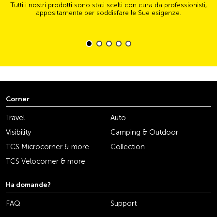
Tutti i nostri prodotti sono stati scelti con cura da professionisti,
appositamente per soddisfare le Sue esigenze.
Corner
Travel
Auto
Visibility
Camping & Outdoor
TCS Microcorner & more
Collection
TCS Velocorner & more
Ha domande?
FAQ
Support