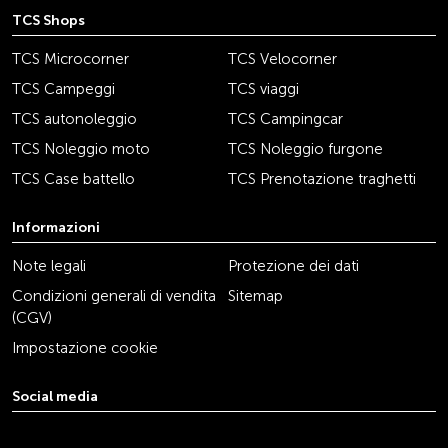
TCS Shops
TCS Microcorner
TCS Velocorner
TCS Campeggi
TCS viaggi
TCS autonoleggio
TCS Campingcar
TCS Noleggio moto
TCS Noleggio furgone
TCS Case battello
TCS Prenotazione traghetti
Informazioni
Note legali
Protezione dei dati
Condizioni generali di vendita
Sitemap
(CGV)
Impostazione cookie
Social media
youtube
linkedin
instagram
facebook
tiktok
x