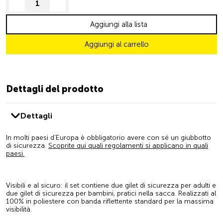
decrease quantity
increase quantity
Aggiungi alla lista
Aggiungi al carrello
Dettagli del prodotto
Dettagli
In molti paesi d’Europa è obbligatorio avere con sé un giubbotto
di sicurezza.
Scoprite qui quali regolamenti si applicano in quali
paesi.
Visibili e al sicuro: il set contiene due gilet di sicurezza per adulti e
due gilet di sicurezza per bambini, pratici nella sacca. Realizzati al
100% in poliestere con banda riflettente standard per la massima
visibilità.