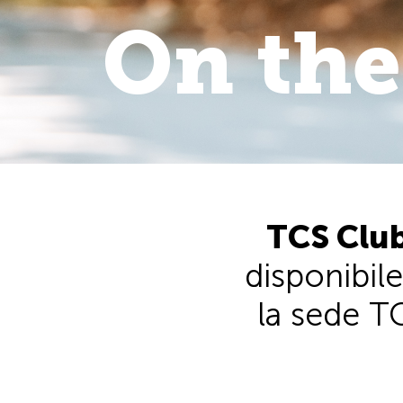
On the
On the 
walk
.
TCS Club
disponibile
la sede TC