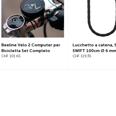
er
Lucchetto a catena, SEREA
Lucchetto a c
SWIFT 100cm Ø 6 mm
BOLD 125cm,
CHF 119.35
CHF 145.25