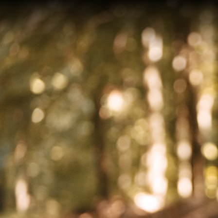
On an
after