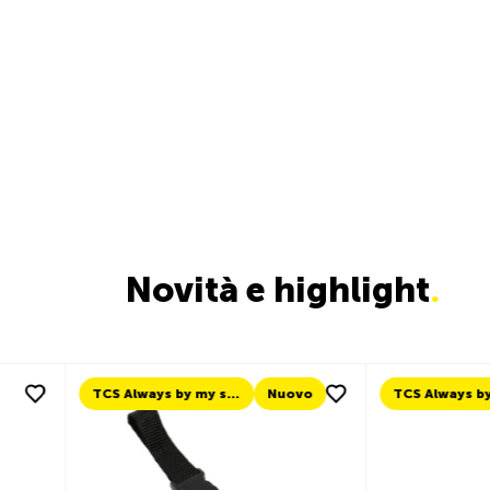
Novità e highlight
.
Nuovo
TCS Always by my side
Nuovo