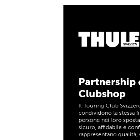
5% di cashb
Pagate i vostri acquist
la TCS Member Masterca
soci TCS, e riceverete
cashback del 5%. La T
è allo stesso tempo cart
pagamento e carta vanta
tempo indeterminato pe
Partnership con il TCS
Clubshop
Scopri ora
Il Touring Club Svizzero (TCS) e Thule
condividono la stessa filosofia: supportare le
persone nei loro spostamenti in modo
sicuro, affidabile e confortevole. Entrambi
rappresentano qualità, sicurezza,
responsabilità e praticità, mettendo al
centro le esigenze dei viaggiatori e delle