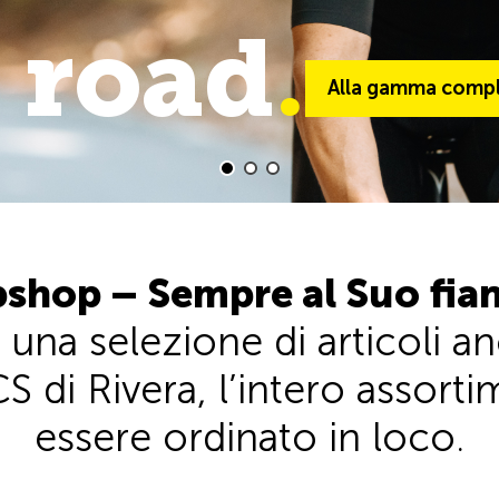
 road
trail
.
.
Alla gamma comple
Alla gamma comp
shop – Sempre al Suo fia
 una selezione di articoli 
S di Rivera, l’intero assor
essere ordinato in loco.