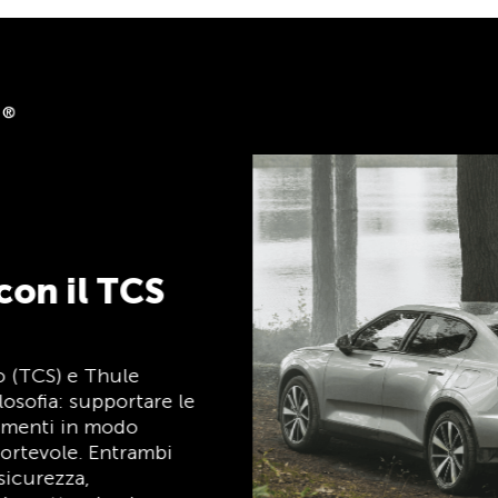
ack
i su clubshop.ch con
rd®, gratuita per i
 automaticamente un
CS Member Mastercard
a socio, carta di
ggi, ed è gratuita a
r i soci TCS.
TCS sempre al mio
fianco
Il TCS è l’esperto in materia di mobilità,
campeggio, viaggi e sicurezza. Anche i
prodotti TCS riflettono il motto «TCS
sempre al mio fianco» e rappresentano un
aiuto affidabile e pratico durante ogni
spostamento. Tali prodotti sono facilmente
riconoscibili nel negozio grazie all’etichetta
«Always by my side».