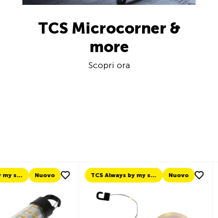
TCS Microcorner &
more
Scopri ora
TCS Always by my side
Nuovo
Nuovo