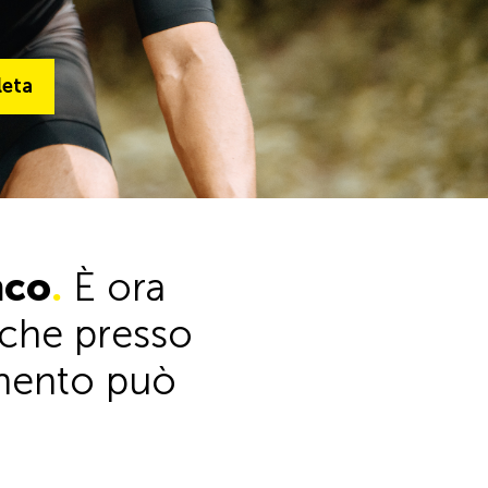
ta
leta
Alla gamma completa
nco
.
È ora
anche presso
timento può