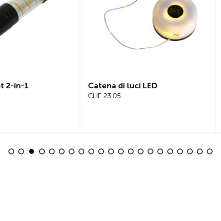
a di luci LED
Beeline Velo 2 Computer p
3.05
Bicicletta Set Completo
CHF 101.65