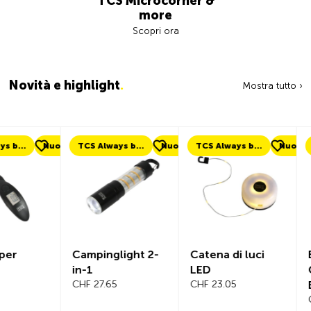
TCS Microcorner &
more
Scopri ora
Novità e highlight
.
Mostra tutto ›
uovo
TCS Always by my side
Nuovo
TCS Always by my side
Nuovo
Nuovo
Campinglight 2-
Catena di luci
Beeline Ve
in-1
LED
Computer
CHF 27.65
CHF 23.05
Bicicletta
Completo
CHF 101.65