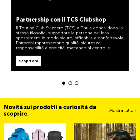
TCS sempre al mio fianco
Scopri ora
Partnership con il TCS Clubshop
Il TCS è l’esperto in materia di mobilità, campeggio,
viaggi e sicurezza. Anche i prodotti TCS riflettono il
Il Touring Club Svizzero (TCS) e Thule condividono la
motto «TCS sempre al mio fianco» e rappresentano
stessa filosofia: supportare le persone nei loro
un aiuto affidabile e pratico durante ogni spostamento.
spostamenti in modo sicuro, affidabile e confortevole.
Tali prodotti sono facilmente riconoscibili nel negozio
Entrambi rappresentano qualità, sicurezza,
grazie all’etichetta «Always by my side».
responsabilità e praticità, mettendo al centro le
esigenze dei viaggiatori e delle famiglie attive.
Scopri ora
Scopri ora
Novità sui prodotti e curiosità da
Mostra tutto ›
scoprire.