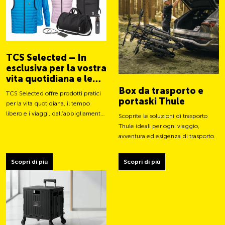
TCS Selected – In
esclusiva per la vostra
vita quotidiana e le
vostre avventure
Box da trasporto e
TCS Selected offre prodotti pratici
portaski Thule
per la vita quotidiana, il tempo
libero e i viaggi, dall’abbigliamento
Scoprite le soluzioni di trasporto
a borse e accessori intelligenti.
Thule ideali per ogni viaggio,
avventura ed esigenza di trasporto.
Scopri di più
Scopri di più