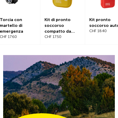
Kit di pronto
Kit pronto
Copertur
soccorso
soccorso auto
magnetica
compatto da
CHF 18.40
parabrez
viaggio
CHF 17.50
CHF 21.20