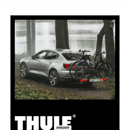
5% di cashback
Pagate i vostri acquisti su clubshop.ch con la TCS
Member Mastercard®, gratuita per i soci TCS, e
riceverete automaticamente un cashback del 5%. La
TCS Member Mastercard è allo stesso tempo carta
socio, carta di pagamento e carta vantaggi, ed è
gratuita a tempo indeterminato per i soci TCS.