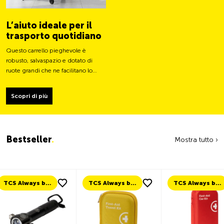
L’aiuto ideale per il
trasporto quotidiano
Questo carrello pieghevole è
robusto, salvaspazio e dotato di
ruote grandi che ne facilitano lo
spostamento e ne stabilizzano il
carico.
Scopri di più
Bestseller
.
Mostra tutto ›
TCS Always by my side
TCS Always by my side