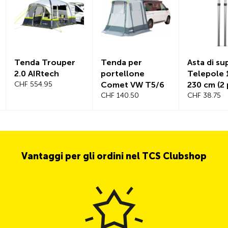
Tenda Trouper
Tenda per
Asta di s
2.0 AIRtech
portellone
Telepole 
CHF 554.95
Comet VW T5/6
230 cm (2 
CHF 140.50
CHF 38.75
Vantaggi per gli ordini nel TCS Clubshop