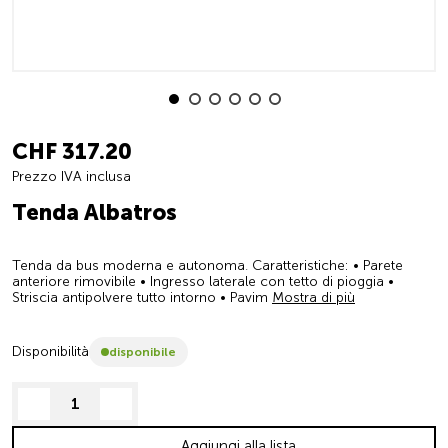
CHF 317.20
Prezzo IVA inclusa
Tenda Albatros
Tenda da bus moderna e autonoma. Caratteristiche: • Parete
anteriore rimovibile • Ingresso laterale con tetto di pioggia •
Striscia antipolvere tutto intorno • Pavim
Mostra di più
Disponibilità
disponibile
decrease quantity
increase quantity
Aggiungi alla lista