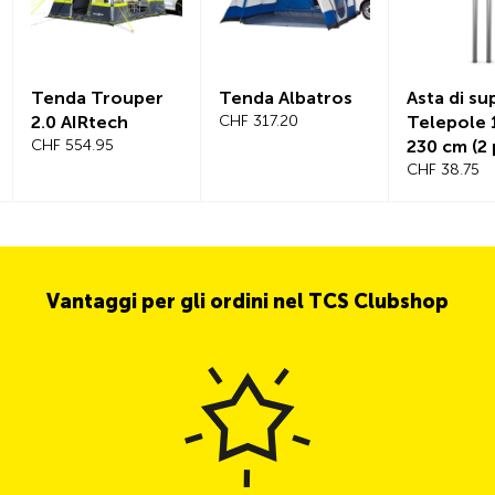
Tenda Trouper
Tenda Albatros
Asta di s
2.0 AIRtech
CHF 317.20
Telepole 
CHF 554.95
230 cm (2 
CHF 38.75
Vantaggi per gli ordini nel TCS Clubshop