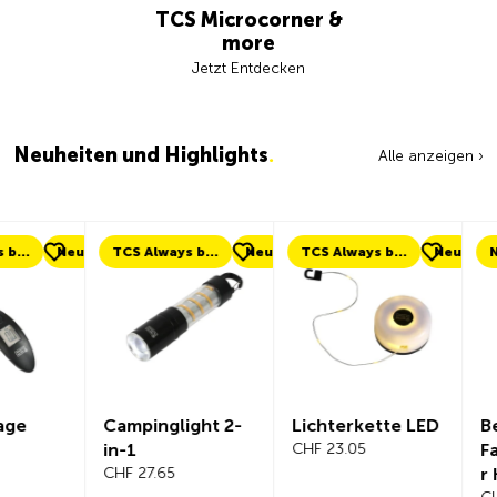
TCS Microcorner &
more
Jetzt Entdecken
Neuheiten und Highlights
.
Alle anzeigen ›
eu
TCS Always by my side
Neu
TCS Always by my side
Neu
Neu
Campinglight 2-
Lichterkette LED
Beeline Ve
in-1
CHF 23.05
Fahrradc
CHF 27.65
r Komplet