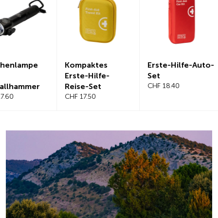
Kompaktes
Erste-Hilfe-Auto-
Magnetis
Erste-Hilfe-
Set
Windschut
Reise-Set
CHF 18.40
benabdec
CHF 17.50
CHF 21.20