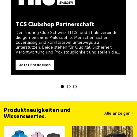
in einem und für TCS-Mitglieder dauerhaft kostenlos.
TCS immer an meiner Seite
Jetzt Entdecken
TCS Clubshop Partnerschaft
Der TCS ist der Experte, wenn es um Mobilität,
Camping, Reisen und Sichtbarkeit geht. Das Motto
Der Touring Club Schweiz (TCS) und Thule verbindet
„TCS immer an meiner Seite“ müssen auch unsere
die gemeinsame Philosophie, Menschen sicher,
Produkte erfüllen und Ihnen zuverlässige, nützliche
zuverlässig und komfortabel unterwegs zu
Helfer sein, wenn Sie unterwegs sind. Sie erkennen
unterstützen. Beide stehen für Qualität, Sicherheit,
diese Produkte im Shop einfach am Label 'Always by
Verantwortung und Praxistauglichkeit und stellen die
my side'.
Jetzt Entdecken
Bedürfnisse von Reisenden und aktiven Familien in den
Mittelpunkt.
Jetzt Entdecken
Produktneuigkeiten und
Alle anzeigen ›
Wissenswertes.