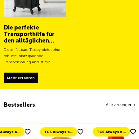
Die perfekte
Transporthilfe für
den alltäglichen
Gebrauch
Dieser faltbare Trolley bietet eine
robuste, platzsparende
Transportlösung und ist mit
grösseren Rollen für ein leichteres
Fortbewegen und eine stabilere
Mehr erfahren
Tragfähigkeit ausgestattet.
Bestsellers
.
Alle anzeigen ›
TCS Always by my side
TCS Always by my side