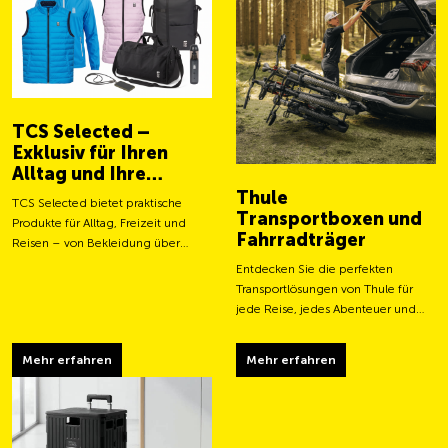
TCS Selected –
Exklusiv für Ihren
Alltag und Ihre
Abenteuer
Thule
TCS Selected bietet praktische
Transportboxen und
Produkte für Alltag, Freizeit und
Fahrradträger
Reisen – von Bekleidung über
Taschen bis hin zu smarten
Entdecken Sie die perfekten
Accessoires.
Transportlösungen von Thule für
jede Reise, jedes Abenteuer und
jeden Transportbedarf.
Mehr erfahren
Mehr erfahren