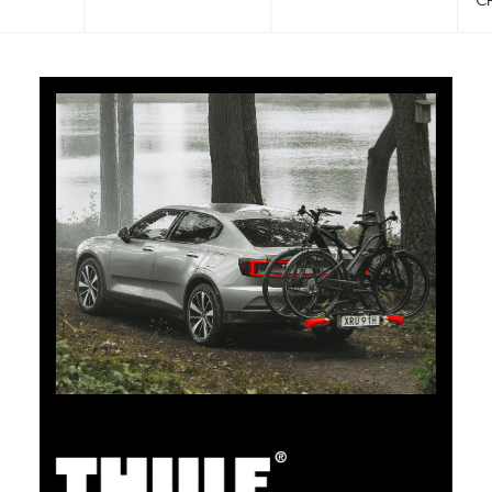
CHF 101.65
5% Cashback
Bezahlen Sie Ihre Einkäufe im clubshop.ch mit der für
TCS-Mitglieder kostenlosen TCS Member
Mastercard® und Sie erhalten automatisch 5% als
Cashback zurück erstattet. Die TCS Member
Mastercard ist TCS Mitglieds-, Bezahl- und Sparkarte