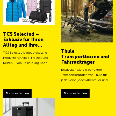
TCS Selected –
Exklusiv für Ihren
Alltag und Ihre
Abenteuer
Thule
TCS Selected bietet praktische
Transportboxen und
Produkte für Alltag, Freizeit und
Fahrradträger
Reisen – von Bekleidung über
Taschen bis hin zu smarten
Entdecken Sie die perfekten
Accessoires.
Transportlösungen von Thule für
jede Reise, jedes Abenteuer und
jeden Transportbedarf.
Mehr erfahren
Mehr erfahren