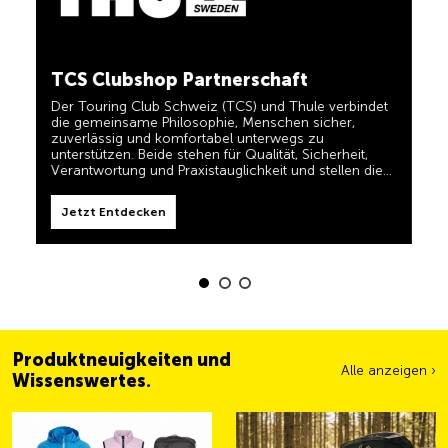
in einem und für TCS-Mitglieder dauerhaft kostenlos.
TCS immer an meiner Seite
Jetzt Entdecken
TCS Clubshop Partnerschaft
Der TCS ist der Experte, wenn es um Mobilität,
Camping, Reisen und Sichtbarkeit geht. Das Motto
Der Touring Club Schweiz (TCS) und Thule verbindet
„TCS immer an meiner Seite“ müssen auch unsere
die gemeinsame Philosophie, Menschen sicher,
Produkte erfüllen und Ihnen zuverlässige, nützliche
zuverlässig und komfortabel unterwegs zu
Helfer sein, wenn Sie unterwegs sind. Sie erkennen
diese Produkte im Shop einfach am Label 'Always by
unterstützen. Beide stehen für Qualität, Sicherheit,
my side'.
Verantwortung und Praxistauglichkeit und stellen die
Jetzt Entdecken
Bedürfnisse von Reisenden und aktiven Familien in den
Mittelpunkt.
Jetzt Entdecken
Produktneuigkeiten und
Alle anzeigen ›
Wissenswertes.