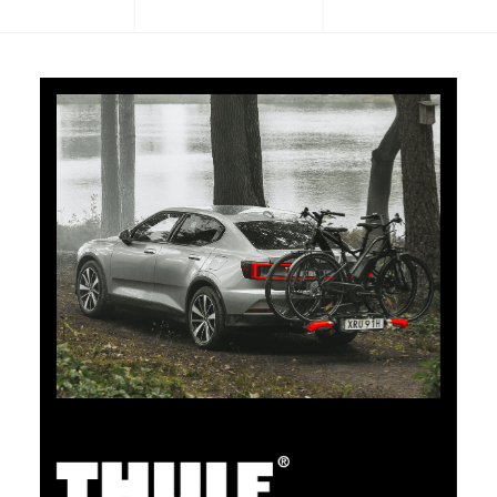
CHF 101.65
5% Cashback
Bezahlen Sie Ihre Einkäufe im clubshop.ch mit der für
TCS-Mitglieder kostenlosen TCS Member
Mastercard® und Sie erhalten automatisch 5% als
Cashback zurück erstattet. Die TCS Member
Mastercard ist TCS Mitglieds-, Bezahl- und Sparkarte