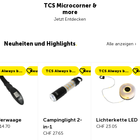
TCS Microcorner &
more
Jetzt Entdecken
Neuheiten und Highlights
.
Alle anzeigen ›
eu
TCS Always by my side
Neu
TCS Always by my side
Neu
Neu
Campinglight 2-
Lichterkette LED
Beeline Ve
in-1
CHF 23.05
Fahrradc
CHF 27.65
r Komplet