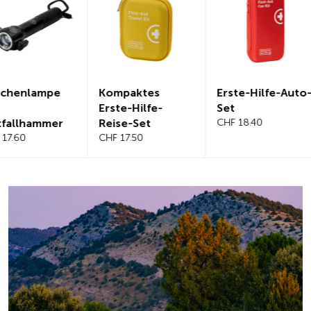
Kompaktes
Erste-Hilfe-Auto-
Magnetis
Erste-Hilfe-
Set
Windschut
Reise-Set
CHF 18.40
benabdec
CHF 17.50
CHF 21.20