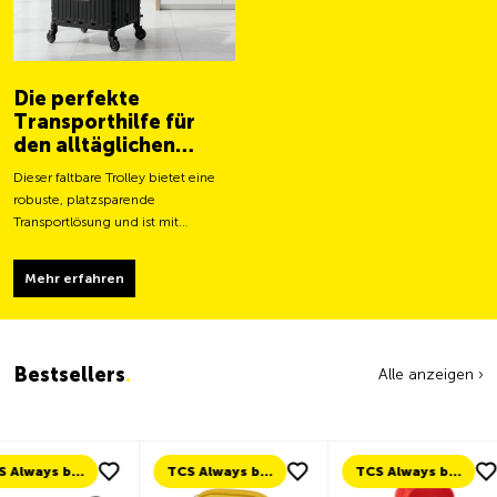
Die perfekte
Transporthilfe für
den alltäglichen
Gebrauch
Dieser faltbare Trolley bietet eine
robuste, platzsparende
Transportlösung und ist mit
grösseren Rollen für ein leichteres
Fortbewegen und eine stabilere
Mehr erfahren
Tragfähigkeit ausgestattet.
Bestsellers
.
Alle anzeigen ›
TCS Always by my side
TCS Always by my side