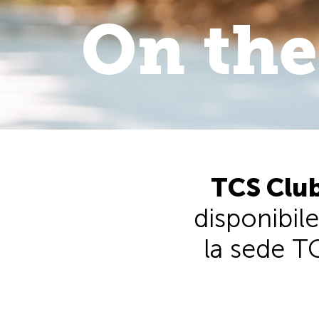
On the
On the 
walk
.
TCS Club
disponibile
la sede TC