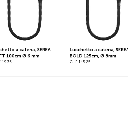
Lucchetto a catena, SEREA
Scalino BoxSt
BOLD 125cm, Ø 8mm
CHF 79.45
CHF 145.25