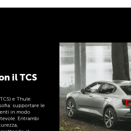
ack
i su clubshop.ch con
rd®, gratuita per i
 automaticamente un
CS Member Mastercard
a socio, carta di
ggi, ed è gratuita a
r i soci TCS.
TCS sempre al mio
fianco
Il TCS è l’esperto in materia di mobilità,
campeggio, viaggi e sicurezza. Anche i
prodotti TCS riflettono il motto «TCS
sempre al mio fianco» e rappresentano un
aiuto affidabile e pratico durante ogni
spostamento. Tali prodotti sono facilmente
riconoscibili nel negozio grazie all’etichetta
«Always by my side».