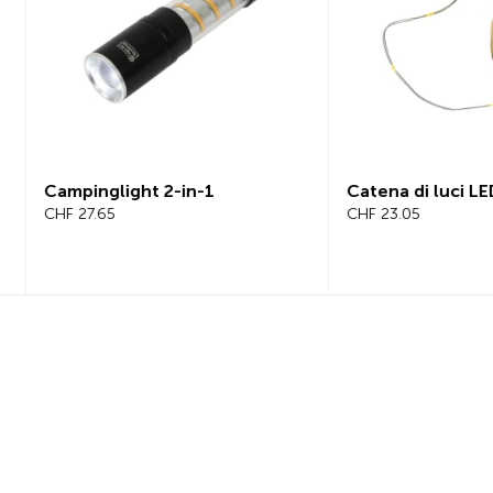
-1
Catena di luci LED
Beeli
CHF 23.05
Bicic
CHF 1