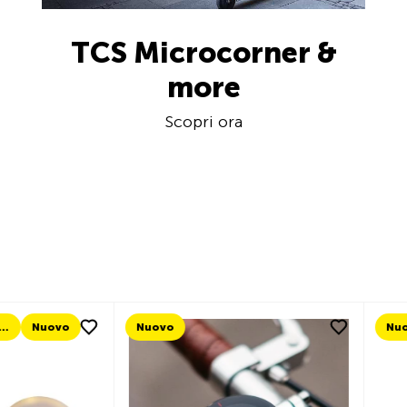
TCS Microcorner &
more
Scopri ora
o
Nuovo