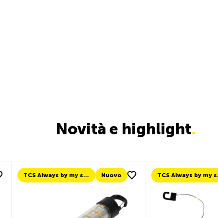
Novità e highlight
.
Nuovo
TCS Always by my side
Nuovo
Nuov