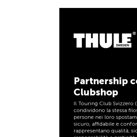
5% di cashb
Pagate i vostri acquist
la TCS Member Masterca
soci TCS, e riceverete
cashback del 5%. La T
è allo stesso tempo cart
pagamento e carta vanta
tempo indeterminato pe
Partnership con il TCS
Clubshop
Scopri ora
Il Touring Club Svizzero (TCS) e Thule
condividono la stessa filosofia: supportare le
persone nei loro spostamenti in modo
sicuro, affidabile e confortevole. Entrambi
rappresentano qualità, sicurezza,
responsabilità e praticità, mettendo al
centro le esigenze dei viaggiatori e delle