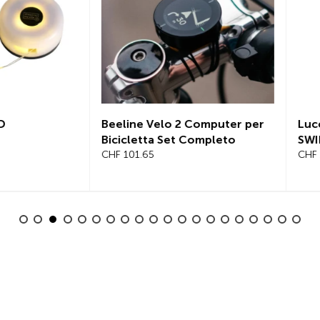
ne Velo 2 Computer per
Lucchetto a catena, SEREA
letta Set Completo
SWIFT 100cm Ø 6 mm
01.65
CHF 119.35