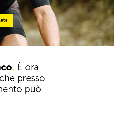
ta
leta
Alla gamma completa
nco
.
È ora
anche presso
timento può