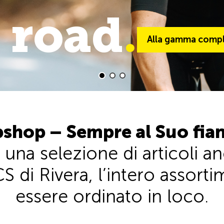
 road
trail
.
.
Alla gamma comple
Alla gamma comp
shop – Sempre al Suo fia
 una selezione di articoli 
S di Rivera, l’intero assor
essere ordinato in loco.