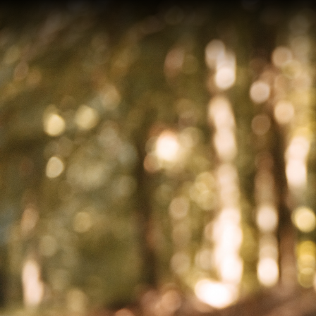
On an
after