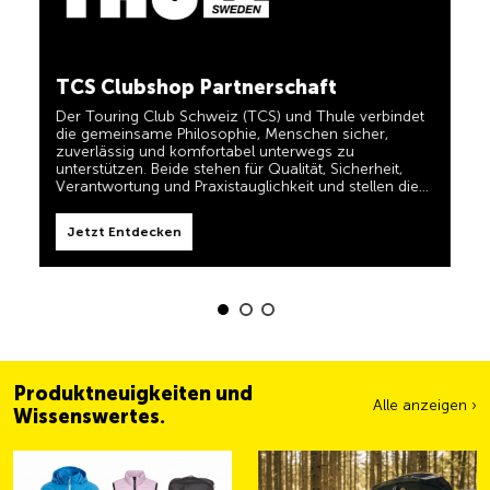
in einem und für TCS-Mitglieder dauerhaft kostenlos.
TCS immer an meiner Seite
Jetzt Entdecken
TCS Clubshop Partnerschaft
Der TCS ist der Experte, wenn es um Mobilität,
Camping, Reisen und Sichtbarkeit geht. Das Motto
Der Touring Club Schweiz (TCS) und Thule verbindet
„TCS immer an meiner Seite“ müssen auch unsere
die gemeinsame Philosophie, Menschen sicher,
Produkte erfüllen und Ihnen zuverlässige, nützliche
Helfer sein, wenn Sie unterwegs sind. Sie erkennen
zuverlässig und komfortabel unterwegs zu
diese Produkte im Shop einfach am Label 'Always by
unterstützen. Beide stehen für Qualität, Sicherheit,
my side'.
Verantwortung und Praxistauglichkeit und stellen die
Jetzt Entdecken
Bedürfnisse von Reisenden und aktiven Familien in den
Mittelpunkt.
Jetzt Entdecken
Produktneuigkeiten und
Alle anzeigen ›
Wissenswertes.