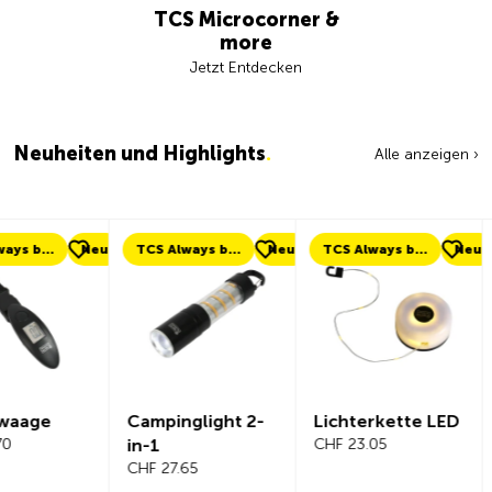
TCS Microcorner &
more
Jetzt Entdecken
Neuheiten und Highlights
.
Alle anzeigen ›
eu
TCS Always by my side
Neu
TCS Always by my side
Neu
Neu
Campinglight 2-
Lichterkette LED
Beeline Ve
in-1
CHF 23.05
Fahrradc
CHF 27.65
r Komplet