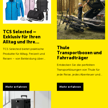
TCS Selected –
Exklusiv für Ihren
Alltag und Ihre
Abenteuer
Thule
TCS Selected bietet praktische
Transportboxen und
Produkte für Alltag, Freizeit und
Fahrradträger
Reisen – von Bekleidung über
Taschen bis hin zu smarten
Entdecken Sie die perfekten
Accessoires.
Transportlösungen von Thule für
jede Reise, jedes Abenteuer und
jeden Transportbedarf.
Mehr erfahren
Mehr erfahren