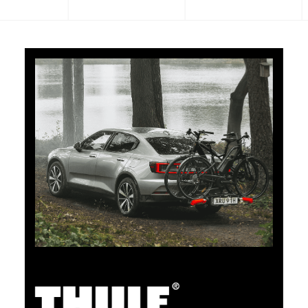
CHF 101.65
5% Cashback
Bezahlen Sie Ihre Einkäufe im clubshop.ch mit der für
TCS-Mitglieder kostenlosen TCS Member
Mastercard® und Sie erhalten automatisch 5% als
Cashback zurück erstattet. Die TCS Member
Mastercard ist TCS Mitglieds-, Bezahl- und Sparkarte