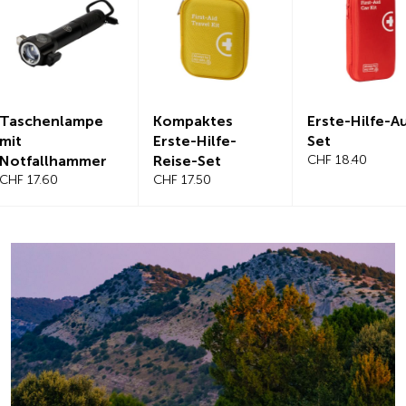
Kompaktes
Erste-Hilfe-Auto-
Magnetis
Erste-Hilfe-
Set
Windschu
Reise-Set
CHF 18.40
benabdec
CHF 17.50
CHF 21.20