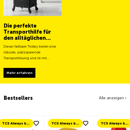
Die perfekte
Transporthilfe für
den alltäglichen
Gebrauch
Dieser faltbare Trolley bietet eine
robuste, platzsparende
Transportlösung und ist mit
grösseren Rollen für ein leichteres
Fortbewegen und eine stabilere
Mehr erfahren
Tragfähigkeit ausgestattet.
Bestsellers
.
Alle anzeigen ›
TCS Always by my side
TCS Always by my side