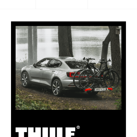
CHF 101.65
5% Cashback
Bezahlen Sie Ihre Einkäufe im clubshop.ch mit der für
TCS-Mitglieder kostenlosen TCS Member
Mastercard® und Sie erhalten automatisch 5% als
Cashback zurück erstattet. Die TCS Member
Mastercard ist TCS Mitglieds-, Bezahl- und Sparkarte