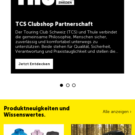
in einem und für TCS-Mitglieder dauerhaft kostenlos.
TCS immer an meiner Seite
Jetzt Entdecken
TCS Clubshop Partnerschaft
Der TCS ist der Experte, wenn es um Mobilität,
Camping, Reisen und Sichtbarkeit geht. Das Motto
Der Touring Club Schweiz (TCS) und Thule verbindet
„TCS immer an meiner Seite“ müssen auch unsere
die gemeinsame Philosophie, Menschen sicher,
Produkte erfüllen und Ihnen zuverlässige, nützliche
zuverlässig und komfortabel unterwegs zu
Helfer sein, wenn Sie unterwegs sind. Sie erkennen
diese Produkte im Shop einfach am Label 'Always by
unterstützen. Beide stehen für Qualität, Sicherheit,
my side'.
Verantwortung und Praxistauglichkeit und stellen die
Jetzt Entdecken
Bedürfnisse von Reisenden und aktiven Familien in den
Mittelpunkt.
Jetzt Entdecken
Produktneuigkeiten und
Alle anzeigen ›
Wissenswertes.