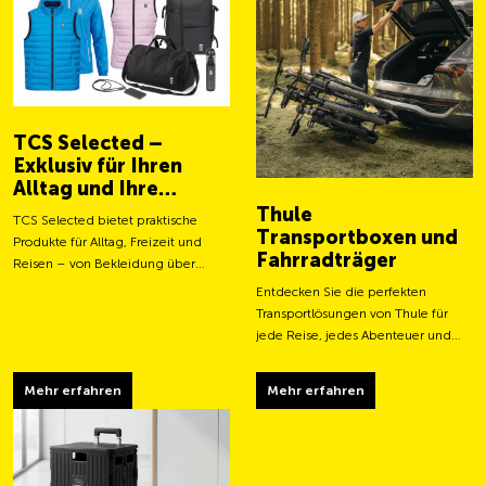
TCS Selected –
Exklusiv für Ihren
Alltag und Ihre
Abenteuer
Thule
TCS Selected bietet praktische
Transportboxen und
Produkte für Alltag, Freizeit und
Fahrradträger
Reisen – von Bekleidung über
Taschen bis hin zu smarten
Entdecken Sie die perfekten
Accessoires.
Transportlösungen von Thule für
jede Reise, jedes Abenteuer und
jeden Transportbedarf.
Mehr erfahren
Mehr erfahren