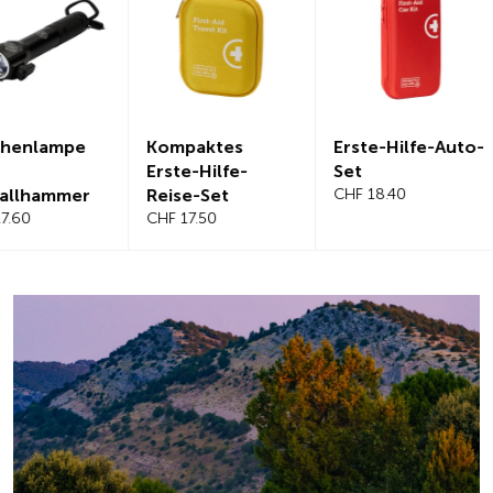
Kompaktes
Erste-Hilfe-Auto-
Magnetis
Erste-Hilfe-
Set
Windschut
Reise-Set
CHF 18.40
benabdec
CHF 17.50
CHF 21.20