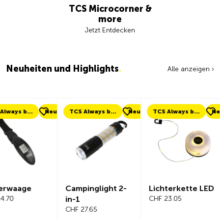
TCS Microcorner &
more
Jetzt Entdecken
Neuheiten und Highlights
.
Alle anzeigen ›
eu
TCS Always by my side
Neu
TCS Always by my side
Neu
Neu
Campinglight 2-
Lichterkette LED
Beeline Ve
in-1
CHF 23.05
Fahrradc
CHF 27.65
r Komplet