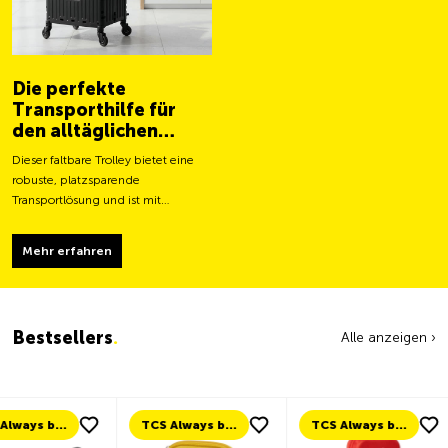
Die perfekte
Transporthilfe für
den alltäglichen
Gebrauch
Dieser faltbare Trolley bietet eine
robuste, platzsparende
Transportlösung und ist mit
grösseren Rollen für ein leichteres
Fortbewegen und eine stabilere
Mehr erfahren
Tragfähigkeit ausgestattet.
Bestsellers
.
Alle anzeigen ›
TCS Always by my side
TCS Always by my side