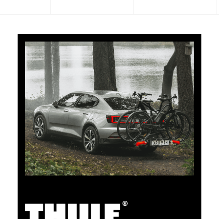
CHF 101.65
5% Cashback
Bezahlen Sie Ihre Einkäufe im clubshop.ch mit der für
TCS-Mitglieder kostenlosen TCS Member
Mastercard® und Sie erhalten automatisch 5% als
Cashback zurück erstattet. Die TCS Member
Mastercard ist TCS Mitglieds-, Bezahl- und Sparkarte