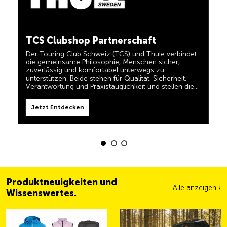
in einem und für TCS-Mitglieder dauerhaft kostenlos.
TCS immer an meiner Seite
Jetzt Entdecken
Der TCS ist der Experte, wenn es um Mobilität,
TCS Clubshop Partnerschaft
Camping, Reisen und Sichtbarkeit geht. Das Motto
„TCS immer an meiner Seite“ müssen auch unsere
Der Touring Club Schweiz (TCS) und Thule verbindet
Produkte erfüllen und Ihnen zuverlässige, nützliche
die gemeinsame Philosophie, Menschen sicher,
Helfer sein, wenn Sie unterwegs sind. Sie erkennen
zuverlässig und komfortabel unterwegs zu
diese Produkte im Shop einfach am Label 'Always by
my side'.
unterstützen. Beide stehen für Qualität, Sicherheit,
Jetzt Entdecken
Verantwortung und Praxistauglichkeit und stellen die
Bedürfnisse von Reisenden und aktiven Familien in den
Mittelpunkt.
Jetzt Entdecken
Produktneuigkeiten und
Alle anzeigen ›
Wissenswertes.