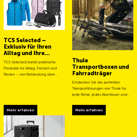
TCS Selected –
Exklusiv für Ihren
Alltag und Ihre
Abenteuer
Thule
TCS Selected bietet praktische
Transportboxen und
Produkte für Alltag, Freizeit und
Fahrradträger
Reisen – von Bekleidung über
Taschen bis hin zu smarten
Entdecken Sie die perfekten
Accessoires.
Transportlösungen von Thule für
jede Reise, jedes Abenteuer und
jeden Transportbedarf.
Mehr erfahren
Mehr erfahren