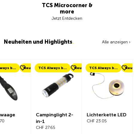
TCS Microcorner &
more
Jetzt Entdecken
Neuheiten und Highlights
.
Alle anzeigen ›
eu
TCS Always by my side
Neu
TCS Always by my side
Neu
Neu
Campinglight 2-
Lichterkette LED
Beeline Ve
in-1
CHF 23.05
Fahrradc
CHF 27.65
r Komplet