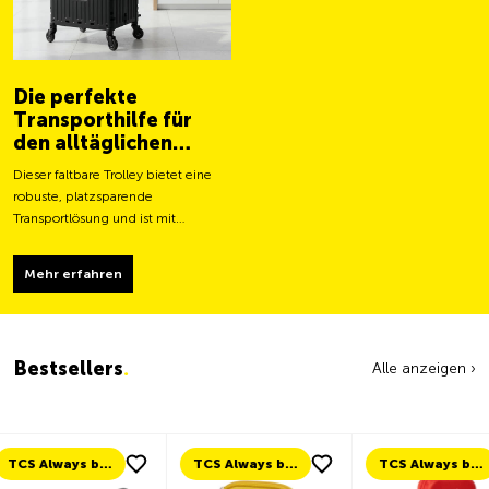
Die perfekte
Transporthilfe für
den alltäglichen
Gebrauch
Dieser faltbare Trolley bietet eine
robuste, platzsparende
Transportlösung und ist mit
grösseren Rollen für ein leichteres
Fortbewegen und eine stabilere
Mehr erfahren
Tragfähigkeit ausgestattet.
Bestsellers
.
Alle anzeigen ›
TCS Always by my side
TCS Always by my side