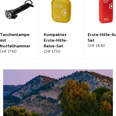
Kompaktes
Erste-Hilfe-Auto-
Magnetis
Erste-Hilfe-
Set
Windschu
Reise-Set
CHF 18.40
benabdec
CHF 17.50
CHF 21.20