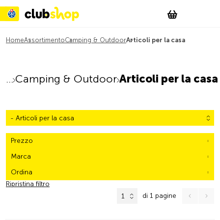
Suchen
Account
WishList
Change
Tog
Shopping c
Home
Assortimento
Camping & Outdoor
Articoli per la casa
Camping & Outdoor
Articoli per la casa
- Articoli per la casa
Prezzo
Marca
Ordina
Ripristina filtro
di 1 pagine
1