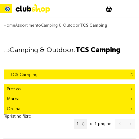
Suchen
Account
WishList
Change
Tog
Shopping c
Home
Assortimento
Camping & Outdoor
TCS Camping
Camping & Outdoor
TCS Camping
- TCS Camping
Prezzo
Marca
Ordina
Ripristina filtro
di 1 pagine
1