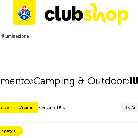
r
Illuminazione
timento
Camping & Outdoor
I
arca
Ordina
Ripristina filtro
36 Art
TCS Always by my side