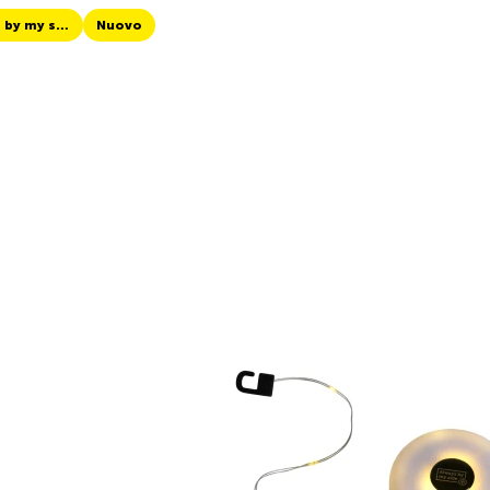
TCS Always by my side
Nuovo