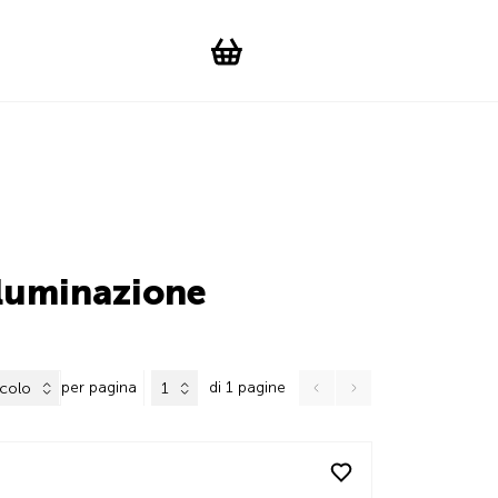
Suchen
Account
WishList
Change languag
Toggle men
Shopping cart
lluminazione
per pagina
di 1 pagine
icolo
1