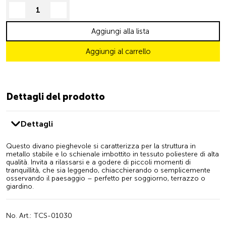
decrease quantity
increase quantity
Aggiungi alla lista
Aggiungi al carrello
Dettagli del prodotto
Dettagli
Questo divano pieghevole si caratterizza per la struttura in
metallo stabile e lo schienale imbottito in tessuto poliestere di alta
qualità. Invita a rilassarsi e a godere di piccoli momenti di
tranquillità, che sia leggendo, chiacchierando o semplicemente
osservando il paesaggio – perfetto per soggiorno, terrazzo o
giardino.
No. Art.: TCS-01030