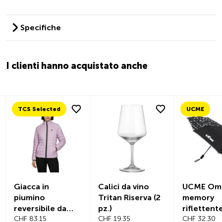
Specifiche
I clienti hanno acquistato anche
TCS Selected
UCME
Giacca in
Calici da vino
UCME Omb
piumino
Tritan Riserva (2
memory
reversibile da
pz.)
riflettent
donna
CHF 83.15
CHF 19.35
CHF 32.30