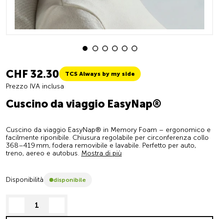
CHF 32.30
TCS Always by my side
Prezzo IVA inclusa
Cuscino da viaggio EasyNap®
Cuscino da viaggio EasyNap® in Memory Foam – ergonomico e
facilmente riponibile. Chiusura regolabile per circonferenza collo
368–419 mm, fodera removibile e lavabile. Perfetto per auto,
treno, aereo e autobus.
Mostra di più
Disponibilità
disponibile
decrease quantity
increase quantity