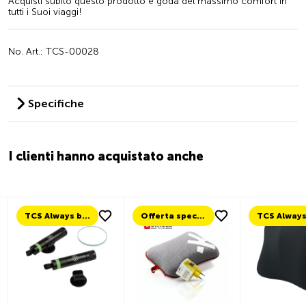
Acquisti subito questo prodotto e goda del massimo comfort in
tutti i Suoi viaggi!
No. Art.: TCS-00028
Specifiche
I clienti hanno acquistato anche
TCS Always by my side
Offerta speciale