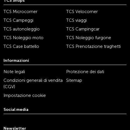
TCS Shops
TCS Microcorner
TCS Velocorner
TCS Campeggi
TCS viaggi
TCS autonoleggio
TCS Campingcar
TCS Noleggio moto
TCS Noleggio furgone
TCS Case battello
TCS Prenotazione traghetti
Informazioni
Note legali
Protezione dei dati
Condizioni generali di vendita
Sitemap
(CGV)
Impostazione cookie
Social media
youtube
linkedin
instagram
facebook
tiktok
x
Newsletter