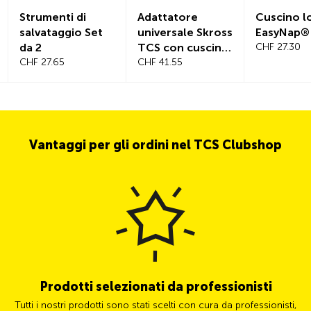
Strumenti di
Adattatore
Cuscino 
salvataggio Set
universale Skross
EasyNap®
da 2
TCS con cuscino
CHF 27.30
CHF 27.65
in omaggio del
CHF 41.55
valore di CHF
29.90
Vantaggi per gli ordini nel TCS Clubshop
Prodotti selezionati da professionisti
Tutti i nostri prodotti sono stati scelti con cura da professionisti,