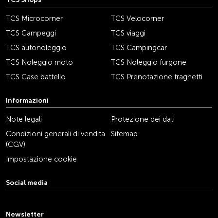
TCS Microcorner
TCS Velocorner
TCS Campeggi
TCS viaggi
TCS autonoleggio
TCS Campingcar
TCS Noleggio moto
TCS Noleggio furgone
TCS Case battello
TCS Prenotazione traghetti
Informazioni
Note legali
Protezione dei dati
Condizioni generali di vendita
Sitemap
(CGV)
Impostazione cookie
Social media
youtube
linkedin
instagram
facebook
tiktok
x
Newsletter