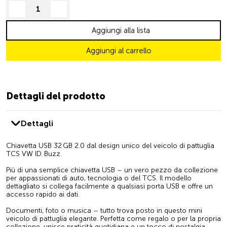
decrease quantity
increase quantity
Aggiungi alla lista
Aggiungi al carrello
Dettagli del prodotto
Dettagli
Chiavetta USB 32 GB 2.0 dal design unico del veicolo di pattuglia
TCS VW ID. Buzz.
Più di una semplice chiavetta USB – un vero pezzo da collezione
per appassionati di auto, tecnologia o del TCS. Il modello
dettagliato si collega facilmente a qualsiasi porta USB e offre un
accesso rapido ai dati.
Documenti, foto o musica – tutto trova posto in questo mini
veicolo di pattuglia elegante. Perfetta come regalo o per la propria
collezione, unisce praticità quotidiana e un tocco di nostalgia