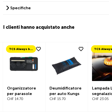
Specifiche
I clienti hanno acquistato anche
TCS Always by my side
Organizzatore
Deumidificatore
Lampada L
per parasole
per auto Kungs
segnalazi
CHF 14.70
CHF 15.70
CHF 23.05