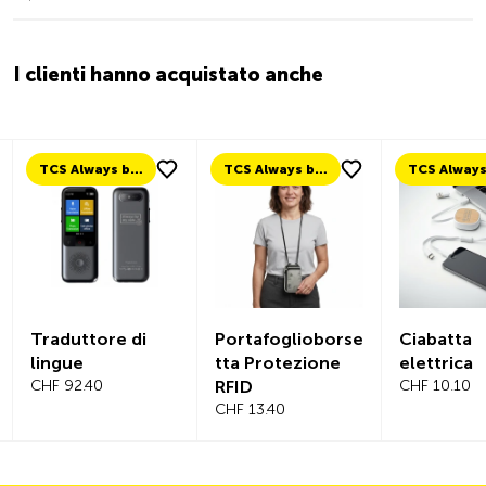
I clienti hanno acquistato anche
TCS Always by my side
TCS Always by my side
Traduttore di
Portafoglioborse
Ciabatta
lingue
tta Protezione
elettrica
CHF 92.40
RFID
CHF 10.10
CHF 13.40