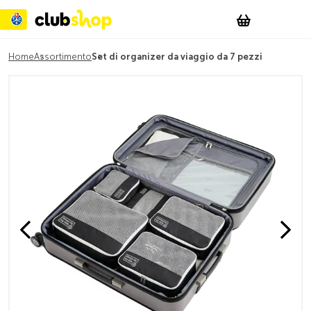
Suchen
Account
WishList
Change
Tog
Shopping c
Home
Assortimento
Set di organizer da viaggio da 7 pezzi