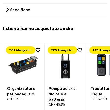
Specifiche
I clienti hanno acquistato anche
TCS Always by my side
TCS Always by my side
Organizzatore
Pompa ad aria
Traduttor
per bagagliaio
digitale a
lingue
CHF 63.85
batteria
CHF 92.40
CHF 49.95