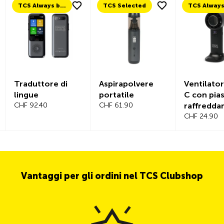
TCS Always by my side
TCS Selected
Traduttore di
Aspirapolvere
Ventilato
lingue
portatile
C con pias
CHF 92.40
CHF 61.90
raffredd
integrata
CHF 24.90
Vantaggi per gli ordini nel TCS Clubshop