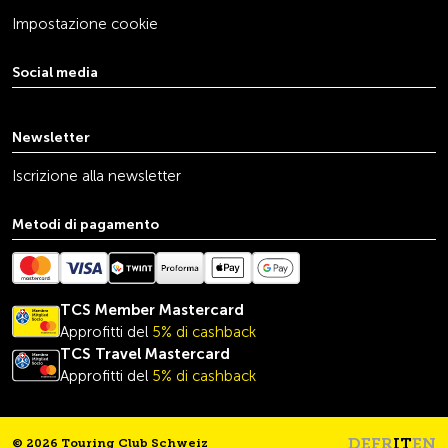
Impostazione cookie
Social media
youtube
linkedin
instagram
facebook
tiktok
x
Newsletter
Iscrizione alla newsletter
Metodi di pagamento
TCS Member Mastercard
Approfitti del
5% di cashback
TCS Travel
Mastercard
Approfitti del
5% di cashback
DE
FR
IT
EN
© 2026 Touring Club Schweiz