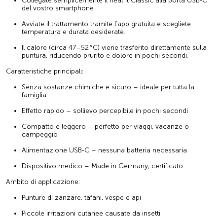
Collegate semplicemente il heat it Classic alla porta USB‑C
del vostro smartphone.
Avviate il trattamento tramite l’app gratuita e scegliete
temperatura e durata desiderate.
Il calore (circa 47–52 °C) viene trasferito direttamente sulla
puntura, riducendo prurito e dolore in pochi secondi.
Caratteristiche principali:
Senza sostanze chimiche e sicuro – ideale per tutta la
famiglia
Effetto rapido – sollievo percepibile in pochi secondi
Compatto e leggero – perfetto per viaggi, vacanze o
campeggio
Alimentazione USB‑C – nessuna batteria necessaria
Dispositivo medico – Made in Germany, certificato
Ambito di applicazione:
Punture di zanzare, tafani, vespe e api
Piccole irritazioni cutanee causate da insetti