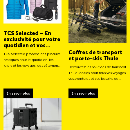
TCS Selected – En
exclusivité pour votre
quotidien et vos
aventures
Coffres de transport
TCS Selected propose des produits
et porte-skis Thule
pratiques pour le quotidien, les
loisirs et les voyages, des vêtements
Découvrez les solutions de transport
aux sacs et accessoires intelligents.
Thule idéales pour tous vos voyages,
vos aventures et vos besoins de
chargement.
En savoir plus
En savoir plus