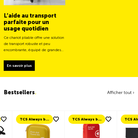
L’aide au transport
parfaite pour un
usage quotidien
Ce chariot pliable offre une solution
de transport robuste et peu
encombrante, équipé de grandes
roues pour un déplacement plus
facile et une capacité de charge
En savoir plus
plus stable.
Bestsellers
.
Afficher tout ›
TCS Always by my side
TCS Always by my side