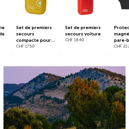
Set de premiers
Set de premiers
Protectio
secours
secours voiture
magnétiq
compacte pour
CHF 18.40
pare-bris
voyage
CHF 17.50
CHF 21.20