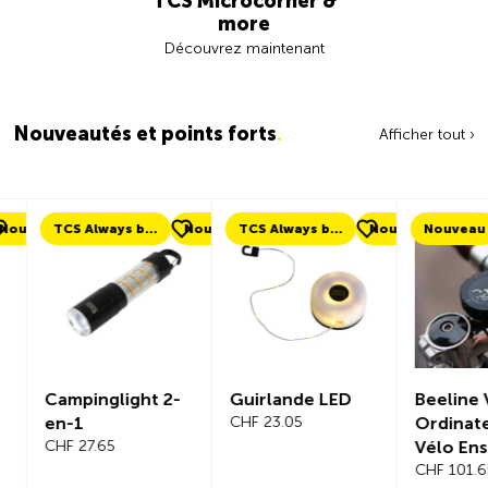
TCS Microcorner &
more
Découvrez maintenant
Nouveautés et points forts
.
Afficher tout ›
ouveau
TCS Always by my side
Nouveau
TCS Always by my side
Nouveau
Nouveau
Campinglight 2-
Guirlande LED
Beeline Ve
en-1
CHF 23.05
Ordinateu
CHF 27.65
Vélo Ens
Complet
CHF 101.65