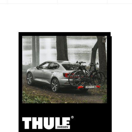
5 % de cashback
Payez vos achats sur clubshop.ch avec la TCS
Member Mastercard®, gratuite pour les membres du
TCS, et recevez automatiquement 5 % de cashback.
La TCS Member Mastercard est à la fois carte de
membre, carte de paiement et carte d’épargne, et
reste gratuite à vie pour les membres du TCS.