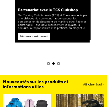
TCS toujours à mes côtés
Découvrez maintenant
Partenariat avec le TCS Clubshop
Le TCS est l'expert en matière de mobilité, de
camping, de voyages et de visibilité. Nos produits
Der Touring Club Schweiz (TCS) et Thule sont unis par
doivent également respecter la devise « TCS toujours
une philosophie commune : accompagner les
à mes côtés » et vous être d'une aide fiable et utile
personnes en déplacement de manière sûre, fiable et
lorsque vous êtes en déplacement. Vous reconnaîtrez
confortable. Tous deux représentent la qualité, la
facilement ces produits dans la boutique grâce au
sécurité, la responsabilité et la praticité, en plaçant les
label « Always by my side ».
besoins des voyageurs et des familles actives au
Découvrez maintenant
centre de leurs priorités.
Découvrez maintenant
Nouveautés sur les produits et
Afficher tout ›
informations utiles.