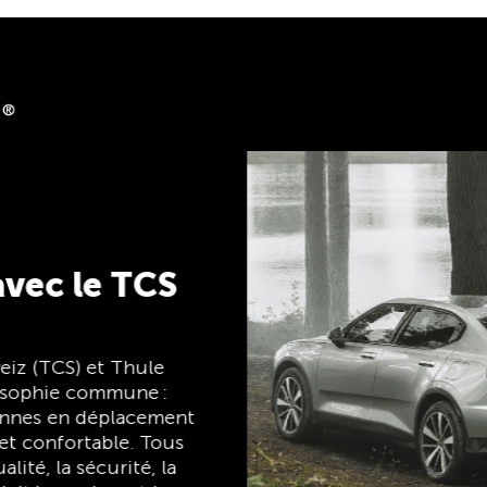
back
clubshop.ch avec la
d®, gratuite pour les
ecevez
de cashback. La TCS
 à la fois carte de
ement et carte
tuite à vie pour les
TCS toujours à mes
côtés
nant
Le TCS est l'expert en matière de mobilité,
de camping, de voyages et de visibilité. Nos
produits doivent également respecter la
devise « TCS toujours à mes côtés » et vous
être d'une aide fiable et utile lorsque vous
êtes en déplacement. Vous reconnaîtrez
facilement ces produits dans la boutique
grâce au label « Always by my side ».