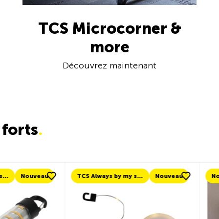
TCS Microcorner &
more
Découvrez maintenant
forts
.
TCS Always by my side
Nouveau
Nouveau