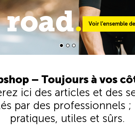
 road
trail
.
.
Voir l'ensemble de 
Voir l'ensemble d
shop – Toujours à vos cô
rez ici des articles et des s
és par des professionnels ; 
pratiques, utiles et sûrs.