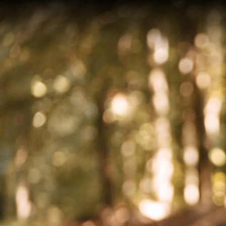
On an
after