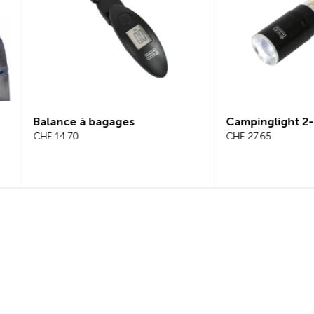
Campinglight 2-en-1
Guir
CHF 27.65
CHF 2