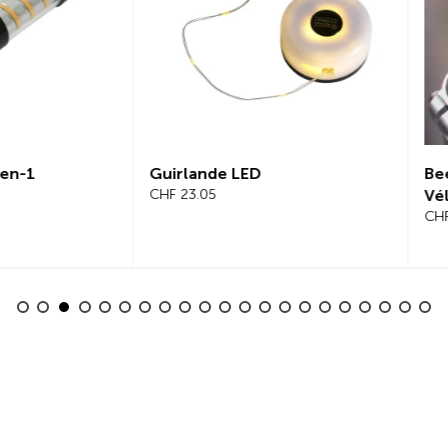
lande LED
Beeline Velo 2 Ordinateur 
3.05
Vélo Ensemble Complet
CHF 101.65