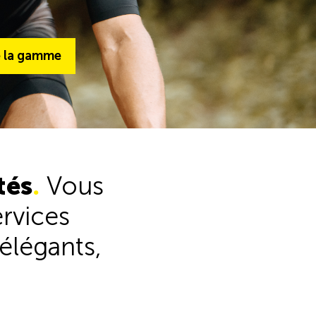
la gamme
e la gamme
Voir l'ensemble de la gamme
tés
.
Vous
ervices
élégants,