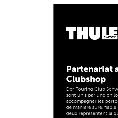
5 % de cash
Payez vos achats sur 
TCS Member Mastercar
membres du TCS, et r
automatiquement 5 % 
Member Mastercard est
membre, carte de pai
d’épargne, et reste gra
membres du TCS.
Partenariat avec le TCS
Clubshop
Découvrez mainte
Der Touring Club Schweiz (TCS) et Thule
sont unis par une philosophie commune :
accompagner les personnes en déplacement
de manière sûre, fiable et confortable. Tous
deux représentent la qualité, la sécurité, la
responsabilité et la praticité, en plaçant les
besoins des voyageurs et des familles