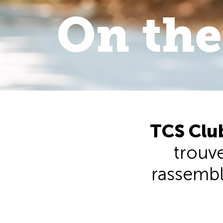
On the
On the 
walk
.
TCS Club
trouve
rassembl