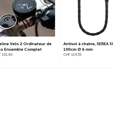
de
Antivol à chaîne, SEREA SWIFT
Antivol à chaî
100cm Ø 6 mm
125cm, Ø 8mm
CHF 119.35
CHF 145.25