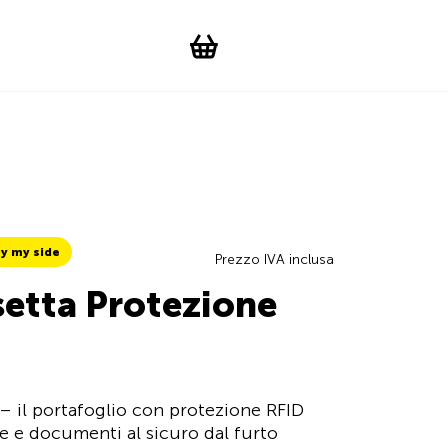
Suchen
Account
WishList
Change languag
Toggle men
Shopping cart
y my side
Prezzo IVA inclusa
setta Protezione
– il portafoglio con protezione RFID
e e documenti al sicuro dal furto