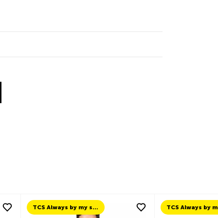
inkedIn
 X
 by Facebook
re by Email
TCS Always by my side