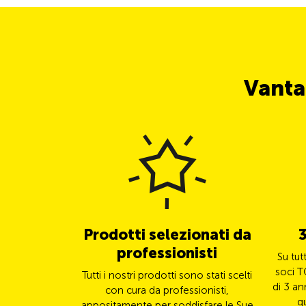
Vanta
Prodotti selezionati da
3
professionisti
Su tut
soci T
Tutti i nostri prodotti sono stati scelti
di 3 an
con cura da professionisti,
q
appositamente per soddisfare le Sue