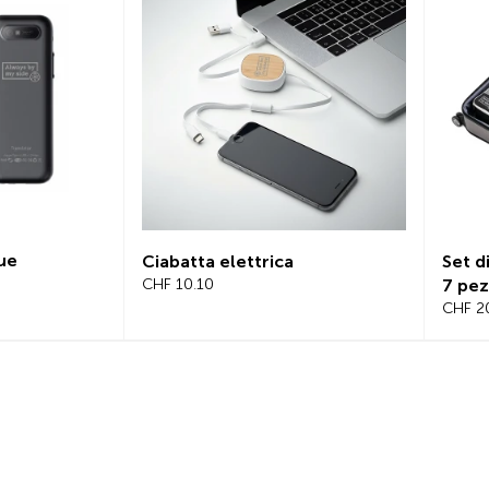
e
Ciabatta elettrica
Set di 
CHF 10.10
7 pezz
CHF 20.