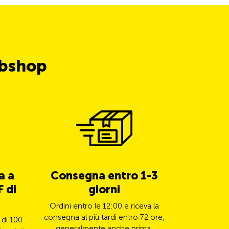
ubshop
a a
Consegna entro 1-3
5% di 
 di
giorni
TCS 
Ordini entro le 12:00 e riceva la
Paghi il s
consegna al più tardi entro 72 ore,
Mastercard e
 di 100
generalmente anche prima.
il