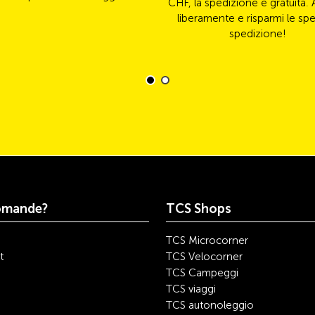
CHF, la spedizione è gratuita. 
liberamente e risparmi le spe
spedizione!
omande?
TCS Shops
TCS Microcorner
t
TCS Velocorner
TCS Campeggi
TCS viaggi
TCS autonoleggio