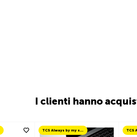
I clienti hanno acqui
TCS Always by my side