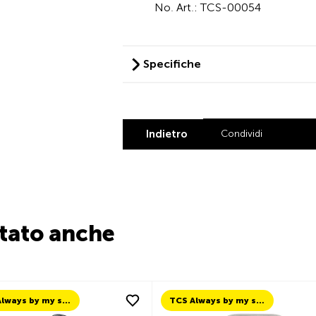
No. Art.: TCS-00054
Specifiche
Indietro
Condividi
Share by L
Share by
Share
Sha
stato anche
TCS Always by my side
TCS Always by my side