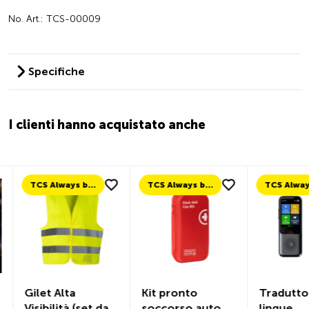
No. Art.: TCS-00009
Specifiche
I clienti hanno acquistato anche
TCS Always by my side
TCS Always by my side
Gilet Alta
Kit pronto
Traduttor
Visibilità (set da
soccorso auto
lingue