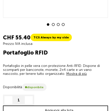
CHF 55.40
TCS Always by my side
Prezzo IVA inclusa
Portafoglio RFID
Portafoglio in pelle vera con protezione Anti-RFID. Dispone di
scomparti per banconote, monete, 2×4 carte e un vano
nascosto, per tenere tutto organizzato.
Mostra di più
Disponibilità
disponibile
decrease quantity
increase quantity
Aggiungi alla lista