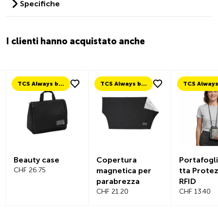
Specifiche
I clienti hanno acquistato anche
TCS Always by my side
TCS Always by my side
Beauty case
Copertura
Portafogl
CHF 26.75
magnetica per
tta Prote
parabrezza
RFID
CHF 21.20
CHF 13.40