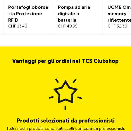
Portafoglioborse
Pompa ad aria
UCME Omb
tta Protezione
digitale a
memory
RFID
batteria
riflettent
CHF 13.40
CHF 49.95
CHF 32.30
Vantaggi per gli ordini nel TCS Clubshop
Prodotti selezionati da professionisti
Tutti i nostri prodotti sono stati scelti con cura da professionisti,