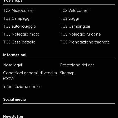
TCS Shops
TCS Microcorner
TCS Velocorner
TCS Campeggi
TCS viaggi
TCS autonoleggio
TCS Campingcar
TCS Noleggio moto
TCS Noleggio furgone
TCS Case battello
TCS Prenotazione traghetti
Informazioni
Note legali
Protezione dei dati
Condizioni generali di vendita
Sitemap
(CGV)
Impostazione cookie
Social media
youtube
linkedin
instagram
facebook
tiktok
x
Newsletter