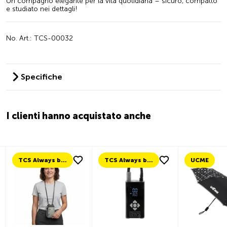
Un compagno elegante per la vita quotidiana – sicuro, compatto
e studiato nei dettagli!
No. Art.: TCS-00032
Specifiche
I clienti hanno acquistato anche
TCS Always by my side
TCS Always by my side
UCME