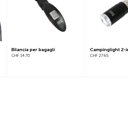
i
Campinglight 2-in-1
Caten
CHF 27.65
CHF 2