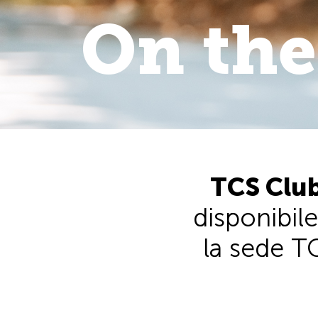
On the
On the 
walk
.
TCS Club
disponibile
la sede TC