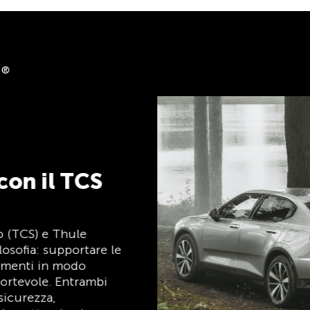
back
isti su clubshop.ch con
rcard®, gratuita per i
ete automaticamente un
 TCS Member Mastercard
arta socio, carta di
ntaggi, ed è gratuita a
per i soci TCS.
TCS sempre al mio
fianco
Il TCS è l’esperto in materia di mobilità,
campeggio, viaggi e sicurezza. Anche i
prodotti TCS riflettono il motto «TCS
sempre al mio fianco» e rappresentano un
aiuto affidabile e pratico durante ogni
spostamento. Tali prodotti sono facilmente
riconoscibili nel negozio grazie all’etichetta
«Always by my side».