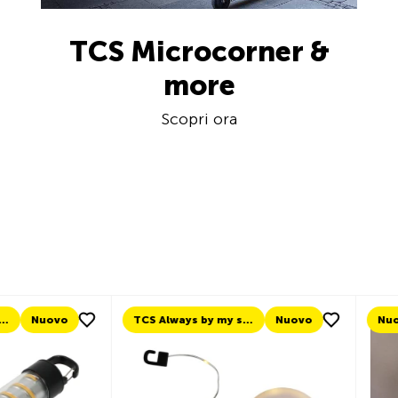
TCS Microcorner &
more
Scopri ora
TCS Always by my side
Nuovo
Nuovo