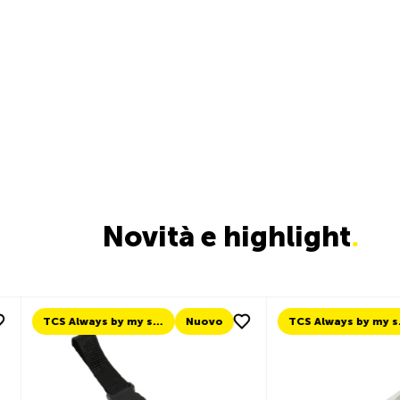
Novità e highlight
.
Nuovo
TCS Always by my side
Nuovo