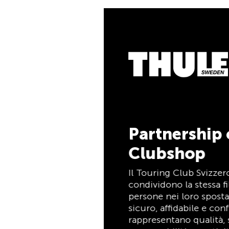
5% di cash
Pagate i vostri acqu
la TCS Member Maste
soci TCS, e ricever
cashback del 5%. La
è allo stesso tempo c
pagamento e carta va
tempo indeterminato 
Partnership con il TCS
Clubshop
Scopri ora
Il Touring Club Svizzero (TCS) e Thule
condividono la stessa filosofia: supportare le
persone nei loro spostamenti in modo
sicuro, affidabile e confortevole. Entrambi
rappresentano qualità, sicurezza,
responsabilità e praticità, mettendo al
centro le esigenze dei viaggiatori e delle