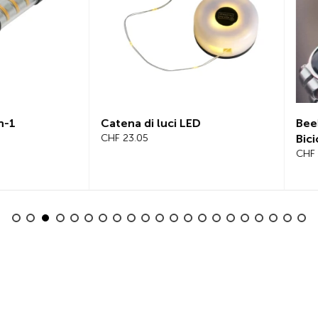
a di luci LED
Beeline Velo 2 Computer p
3.05
Bicicletta Set Completo
CHF 101.65