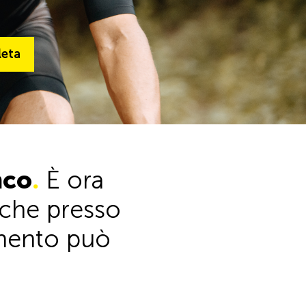
ta
leta
Alla gamma completa
nco
.
È ora
anche presso
timento può