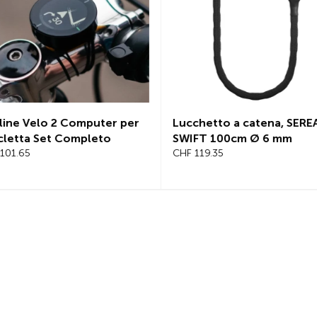
er
Lucchetto a catena, SEREA
Lucchetto a c
SWIFT 100cm Ø 6 mm
BOLD 125cm,
CHF 119.35
CHF 145.25