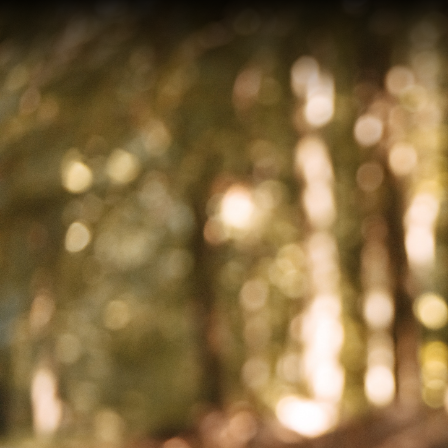
On an
after