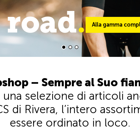
 road
trail
.
.
Alla gamma comple
Alla gamma comp
shop – Sempre al Suo fia
 una selezione di articoli 
S di Rivera, l’intero assor
essere ordinato in loco.