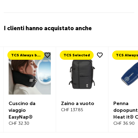
I clienti hanno acquistato anche
TCS Always by my side
TCS Selected
Cuscino da
Zaino a vuoto
Penna
viaggio
CHF 137.85
dopopunt
EasyNap®
Heat it® C
CHF 32.30
USB-C
CHF 36.90