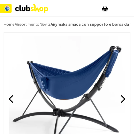
Suchen
Account
WishList
Change
Tog
Shopping c
Home
Assortimento
Novità
Anymaka amaca con supporto e borsa da t