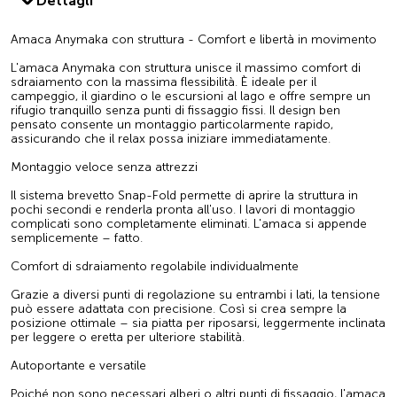
Dettagli
Amaca Anymaka con struttura - Comfort e libertà in movimento
L'amaca Anymaka con struttura unisce il massimo comfort di
sdraiamento con la massima flessibilità. È ideale per il
campeggio, il giardino o le escursioni al lago e offre sempre un
rifugio tranquillo senza punti di fissaggio fissi. Il design ben
pensato consente un montaggio particolarmente rapido,
assicurando che il relax possa iniziare immediatamente.
Montaggio veloce senza attrezzi
Il sistema brevetto Snap-Fold permette di aprire la struttura in
pochi secondi e renderla pronta all'uso. I lavori di montaggio
complicati sono completamente eliminati. L'amaca si appende
semplicemente – fatto.
Comfort di sdraiamento regolabile individualmente
Grazie a diversi punti di regolazione su entrambi i lati, la tensione
può essere adattata con precisione. Così si crea sempre la
posizione ottimale – sia piatta per riposarsi, leggermente inclinata
per leggere o eretta per ulteriore stabilità.
Autoportante e versatile
Poiché non sono necessari alberi o altri punti di fissaggio, l'amaca