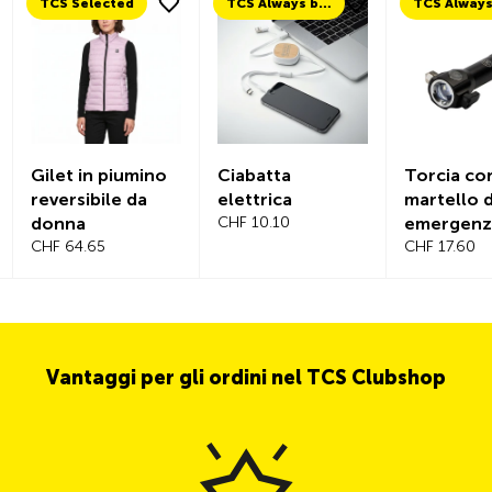
TCS Selected
TCS Always by my side
Gilet in piumino
Ciabatta
Torcia co
reversibile da
elettrica
martello d
donna
CHF 10.10
emergenz
CHF 64.65
CHF 17.60
Vantaggi per gli ordini nel TCS Clubshop