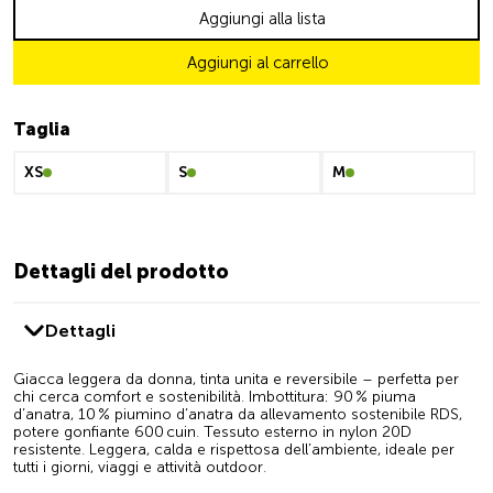
Aggiungi alla lista
Aggiungi al carrello
Taglia
XS
S
M
Dettagli del prodotto
Dettagli
Giacca leggera da donna, tinta unita e reversibile – perfetta per
chi cerca comfort e sostenibilità. Imbottitura: 90 % piuma
d’anatra, 10 % piumino d’anatra da allevamento sostenibile RDS,
potere gonfiante 600 cuin. Tessuto esterno in nylon 20D
resistente. Leggera, calda e rispettosa dell’ambiente, ideale per
tutti i giorni, viaggi e attività outdoor.