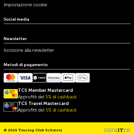
Impostazione cookie
Social media
youtube
linkedin
instagram
facebook
tiktok
x
Newsletter
Iscrizione alla newsletter
Metodi di pagamento
TCS Member Mastercard
Approfitti del
5% di cashback
TCS Travel
Mastercard
Approfitti del
5% di cashback
DE
FR
IT
EN
© 2026 Touring Club Schweiz