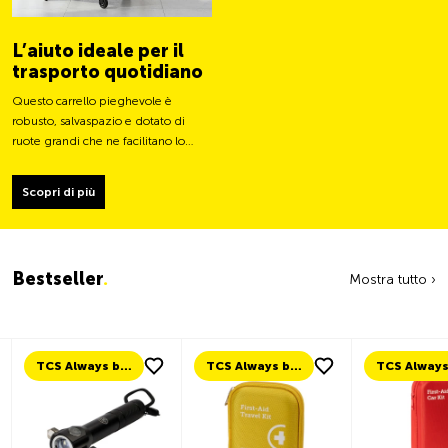
L’aiuto ideale per il
trasporto quotidiano
Questo carrello pieghevole è
robusto, salvaspazio e dotato di
ruote grandi che ne facilitano lo
spostamento e ne stabilizzano il
carico.
Scopri di più
Bestseller
.
Mostra tutto ›
TCS Always by my side
TCS Always by my side