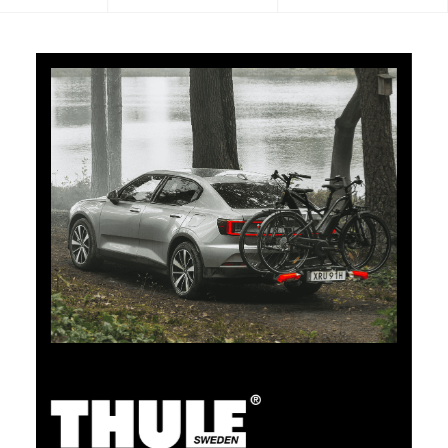
5% di cashback
Pagate i vostri acquisti su clubshop.ch con la TCS
Member Mastercard®, gratuita per i soci TCS, e
riceverete automaticamente un cashback del 5%. La
TCS Member Mastercard è allo stesso tempo carta
socio, carta di pagamento e carta vantaggi, ed è
gratuita a tempo indeterminato per i soci TCS.
Scopri ora
TCS sempre al mio fianco