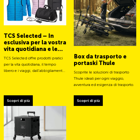
TCS Selected – In
esclusiva per la vostra
vita quotidiana e le
vostre avventure
Box da trasporto e
TCS Selected offre prodotti pratici
portaski Thule
per la vita quotidiana, il tempo
libero e i viaggi, dall’abbigliamento
Scoprite le soluzioni di trasporto
a borse e accessori intelligenti.
Thule ideali per ogni viaggio,
avventura ed esigenza di trasporto.
Scopri di più
Scopri di più