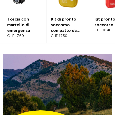
Kit di pronto
Kit pronto
Copert
soccorso
soccorso auto
magnet
compatto da
CHF 18.40
parabr
viaggio
CHF 17.50
CHF 21.