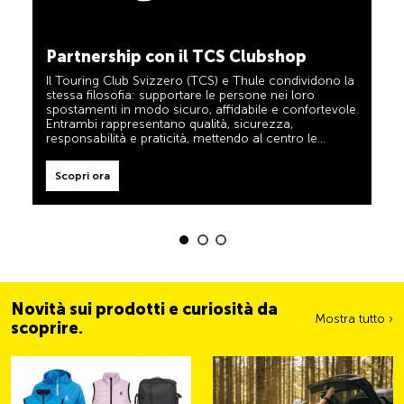
Il TCS è l’esperto in materia di mobilità, campeggio,
viaggi e sicurezza. Anche i prodotti TCS riflettono il
motto «TCS sempre al mio fianco» e rappresentano
un aiuto affidabile e pratico durante ogni spostamento.
Tali prodotti sono facilmente riconoscibili nel negozio
grazie all’etichetta «Always by my side».
Partnership con il TCS Clubshop
Scopri ora
Il Touring Club Svizzero (TCS) e Thule condividono la
stessa filosofia: supportare le persone nei loro
spostamenti in modo sicuro, affidabile e confortevole.
Entrambi rappresentano qualità, sicurezza,
responsabilità e praticità, mettendo al centro le
esigenze dei viaggiatori e delle famiglie attive.
Scopri ora
Novità sui prodotti e curiosità da
Mostra tutto ›
scoprire.