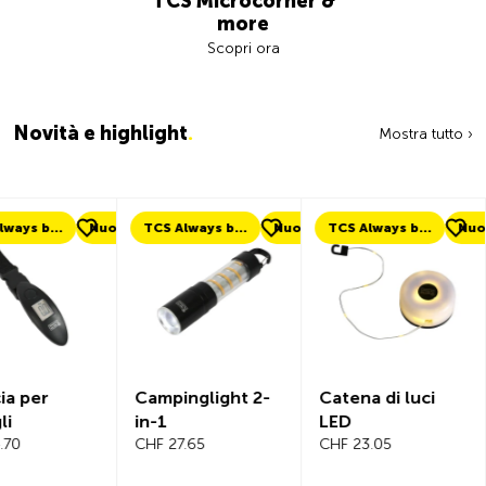
TCS Microcorner &
more
Scopri ora
Novità e highlight
.
Mostra tutto ›
uovo
TCS Always by my side
Nuovo
TCS Always by my side
Nuovo
Nuovo
Campinglight 2-
Catena di luci
Beeline V
in-1
LED
Computer
CHF 27.65
CHF 23.05
Bicicletta
Complet
CHF 101.65