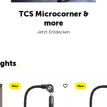
TCS Microcorner &
more
Jetzt Entdecken
ights
.
Neu