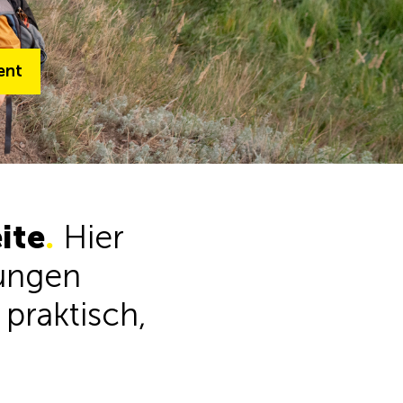
ent
ment
Zum Gesamtsortiment
ite
.
Hier
tungen
 praktisch,