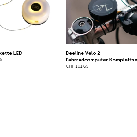
Beeline Velo 2
Kette
Fahrradcomputer Komplettset
100c
CHF 101.65
CHF 1