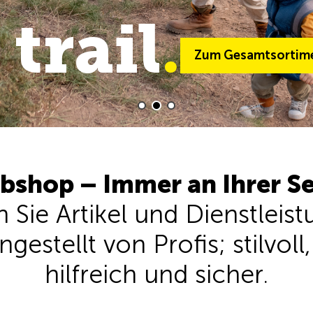
 road
trail
.
.
Zum Gesamtsortim
Zum Gesamtsorti
bshop – Immer an Ihrer Se
n Sie Artikel und Dienstleis
stellt von Profis; stilvoll,
hilfreich und sicher.