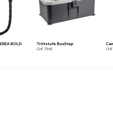
D
Trittstufe BoxStep
Camper Cover
CHF 79.45
CHF 242.30