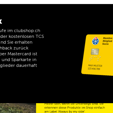
k
äufe im clubshop.ch
eder kostenlosen TCS
d Sie erhalten
shback zurück
ber Mastercard ist
 und Sparkarte in
glieder dauerhaft
TCS immer an meiner
Seite
Der TCS ist der Experte, wenn es um
Mobilität, Camping, Reisen und Sichtbarkeit
geht. Das Motto „TCS immer an meiner
Seite“ müssen auch unsere Produkte
erfüllen und Ihnen zuverlässige, nützliche
Helfer sein, wenn Sie unterwegs sind. Sie
erkennen diese Produkte im Shop einfach
am Label 'Always by my side'.