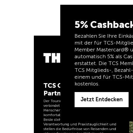
5% Cashbac
Bezahlen Sie Ihre Eink
mit der für TCS-Mitgli
Member Mastercard® un
automatisch 5% als Ca
erstattet. Die TCS Mem
TCS Mitglieds-, Bezahl-
einem und für TCS-Mit
kostenlos.
TCS Clubshop
Partnerschaft
Jetzt Entdecken
Der Touring Club Schweiz (TCS) und Thule
verbindet die gemeinsame Philosophie,
Menschen sicher, zuverlässig und
komfortabel unterwegs zu unterstützen.
Beide stehen für Qualität, Sicherheit,
Verantwortung und Praxistauglichkeit und
stellen die Bedürfnisse von Reisenden und