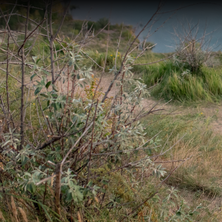
On an
after