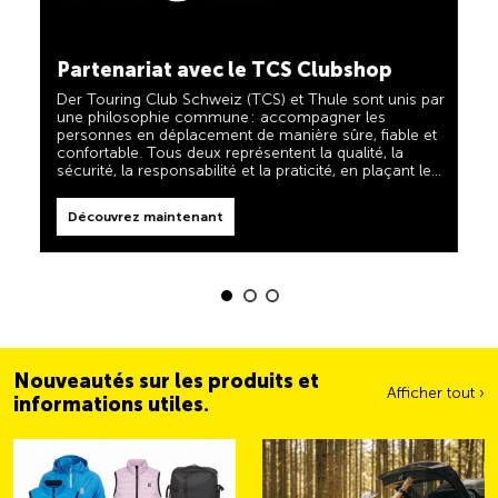
TCS toujours à mes côtés
Découvrez maintenant
Partenariat avec le TCS Clubshop
Le TCS est l'expert en matière de mobilité, de
camping, de voyages et de visibilité. Nos produits
Der Touring Club Schweiz (TCS) et Thule sont unis par
doivent également respecter la devise « TCS toujours
une philosophie commune : accompagner les
à mes côtés » et vous être d'une aide fiable et utile
personnes en déplacement de manière sûre, fiable et
lorsque vous êtes en déplacement. Vous reconnaîtrez
confortable. Tous deux représentent la qualité, la
facilement ces produits dans la boutique grâce au
sécurité, la responsabilité et la praticité, en plaçant les
label « Always by my side ».
Découvrez maintenant
besoins des voyageurs et des familles actives au
centre de leurs priorités.
Découvrez maintenant
Nouveautés sur les produits et
Afficher tout ›
informations utiles.