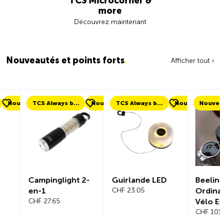
TCS Microcorner &
more
Découvrez maintenant
Nouveautés et points forts
.
Afficher tout ›
ouveau
TCS Always by my side
Nouveau
TCS Always by my side
Nouveau
Nouveau
Campinglight 2-
Guirlande LED
Beeline Ve
en-1
CHF 23.05
Ordinateu
CHF 27.65
Vélo Ens
Complet
CHF 101.65