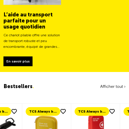
L’aide au transport
parfaite pour un
usage quotidien
Ce chariot pliable offre une solution
de transport robuste et peu
encombrante, équipé de grandes
roues pour un déplacement plus
facile et une capacité de charge
En savoir plus
plus stable.
Bestsellers
.
Afficher tout ›
TCS Always by my side
TCS Always by my side