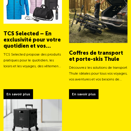
TCS Selected – En
exclusivité pour votre
quotidien et vos
aventures
Coffres de transport
TCS Selected propose des produits
et porte-skis Thule
pratiques pour le quotidien, les
loisirs et les voyages, des vêtements
Découvrez les solutions de transport
aux sacs et accessoires intelligents.
Thule idéales pour tous vos voyages,
vos aventures et vos besoins de
chargement.
En savoir plus
En savoir plus