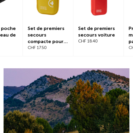
Set de premiers
Set de premiers
Protectio
secours
secours voiture
magnétiq
compacte pour
CHF 18.40
pare-bris
voyage
CHF 17.50
CHF 21.20