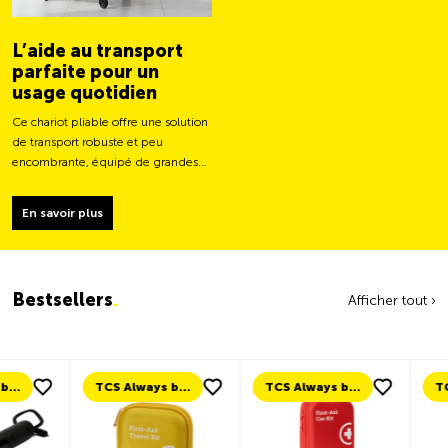
L’aide au transport
parfaite pour un
usage quotidien
Ce chariot pliable offre une solution
de transport robuste et peu
encombrante, équipé de grandes
roues pour un déplacement plus
facile et une capacité de charge
En savoir plus
plus stable.
Bestsellers
.
Afficher tout ›
TCS Always by my side
TCS Always by my side