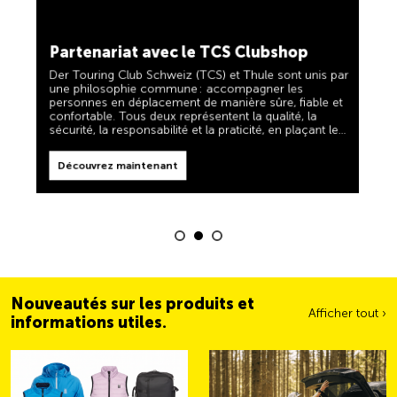
TCS toujours à mes côtés
Découvrez maintenant
Partenariat avec le TCS Clubshop
Le TCS est l'expert en matière de mobilité, de
camping, de voyages et de visibilité. Nos produits
Der Touring Club Schweiz (TCS) et Thule sont unis par
doivent également respecter la devise « TCS toujours
une philosophie commune : accompagner les
à mes côtés » et vous être d'une aide fiable et utile
personnes en déplacement de manière sûre, fiable et
lorsque vous êtes en déplacement. Vous reconnaîtrez
confortable. Tous deux représentent la qualité, la
facilement ces produits dans la boutique grâce au
sécurité, la responsabilité et la praticité, en plaçant les
label « Always by my side ».
besoins des voyageurs et des familles actives au
Découvrez maintenant
centre de leurs priorités.
Découvrez maintenant
Nouveautés sur les produits et
Afficher tout ›
informations utiles.