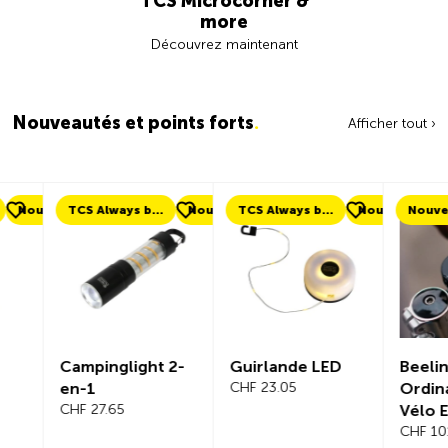
TCS Microcorner &
more
Découvrez maintenant
Nouveautés et points forts
.
Afficher tout ›
ouveau
TCS Always by my side
Nouveau
TCS Always by my side
Nouveau
Nouveau
Campinglight 2-
Guirlande LED
Beeline Ve
en-1
CHF 23.05
Ordinateu
CHF 27.65
Vélo Ens
Complet
CHF 101.65