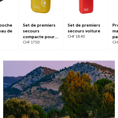
Set de premiers
Set de premiers
Protectio
secours
secours voiture
magnétiq
compacte pour
CHF 18.40
pare-bris
voyage
CHF 17.50
CHF 21.20