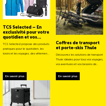
TCS Selected – En
exclusivité pour votre
quotidien et vos
aventures
Coffres de transport
TCS Selected propose des produits
et porte-skis Thule
pratiques pour le quotidien, les
loisirs et les voyages, des vêtements
Découvrez les solutions de transport
aux sacs et accessoires intelligents.
Thule idéales pour tous vos voyages,
vos aventures et vos besoins de
chargement.
En savoir plus
En savoir plus