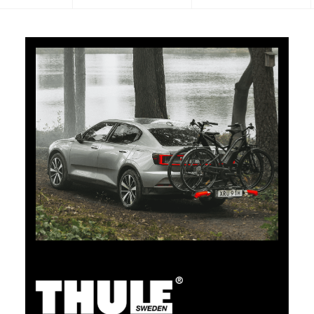
5% di cashback
Pagate i vostri acquisti su clubshop.ch con la TCS
Member Mastercard®, gratuita per i soci TCS, e
riceverete automaticamente un cashback del 5%. La
TCS Member Mastercard è allo stesso tempo carta
socio, carta di pagamento e carta vantaggi, ed è
gratuita a tempo indeterminato per i soci TCS.