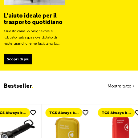
L’aiuto ideale per il
trasporto quotidiano
Questo carrello pieghevole è
robusto, salvaspazio e dotato di
ruote grandi che ne facilitano lo
spostamento e ne stabilizzano il
carico.
Scopri di più
Bestseller
.
Mostra tutto ›
TCS Always by my side
TCS Always by my side