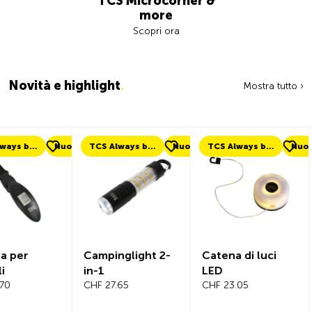
TCS Microcorner &
more
Scopri ora
Novità e highlight
.
Mostra tutto ›
uovo
TCS Always by my side
Nuovo
TCS Always by my side
Nuovo
Nuovo
Campinglight 2-
Catena di luci
Beeline Ve
in-1
LED
Computer
CHF 27.65
CHF 23.05
Bicicletta
Completo
CHF 101.65