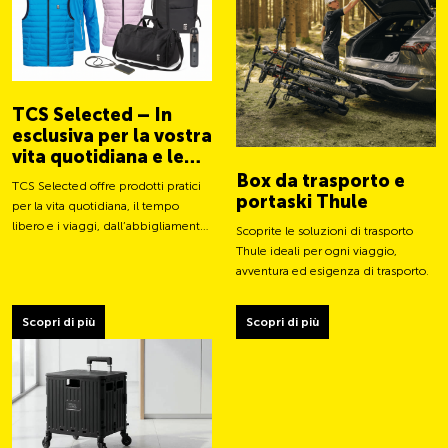
TCS Selected – In
esclusiva per la vostra
vita quotidiana e le
vostre avventure
Box da trasporto e
TCS Selected offre prodotti pratici
portaski Thule
per la vita quotidiana, il tempo
libero e i viaggi, dall’abbigliamento
Scoprite le soluzioni di trasporto
a borse e accessori intelligenti.
Thule ideali per ogni viaggio,
avventura ed esigenza di trasporto.
Scopri di più
Scopri di più