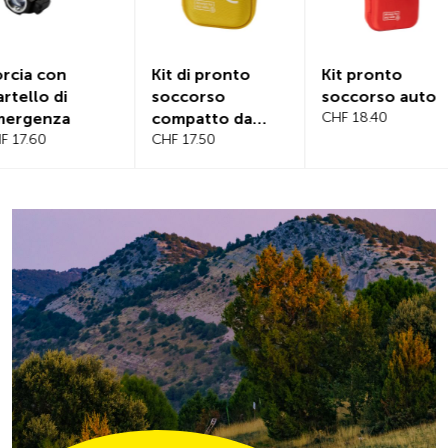
Kit di pronto
Kit pronto
Copertur
soccorso
soccorso auto
magnetica
compatto da
CHF 18.40
parabrez
viaggio
CHF 17.50
CHF 21.20