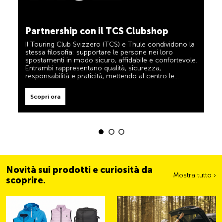
TCS sempre al mio fianco
Scopri ora
Il TCS è l’esperto in materia di mobilità, campeggio,
Partnership con il TCS Clubshop
viaggi e sicurezza. Anche i prodotti TCS riflettono il
motto «TCS sempre al mio fianco» e rappresentano
Il Touring Club Svizzero (TCS) e Thule condividono la
un aiuto affidabile e pratico durante ogni spostamento.
stessa filosofia: supportare le persone nei loro
Tali prodotti sono facilmente riconoscibili nel negozio
spostamenti in modo sicuro, affidabile e confortevole.
grazie all’etichetta «Always by my side».
Entrambi rappresentano qualità, sicurezza,
responsabilità e praticità, mettendo al centro le
Scopri ora
esigenze dei viaggiatori e delle famiglie attive.
Scopri ora
Novità sui prodotti e curiosità da
Mostra tutto ›
scoprire.