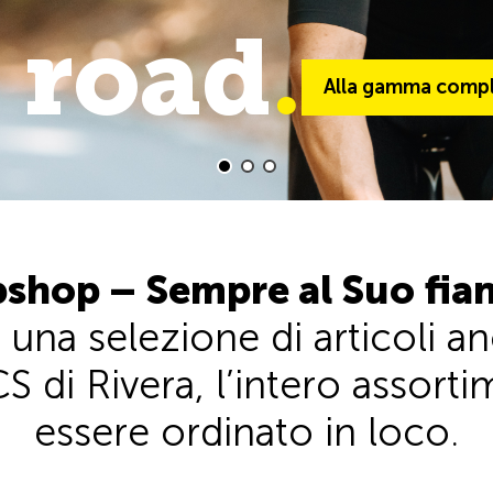
 road
trail
.
.
Alla gamma comple
Alla gamma comp
shop – Sempre al Suo fia
 una selezione di articoli 
S di Rivera, l’intero assor
essere ordinato in loco.