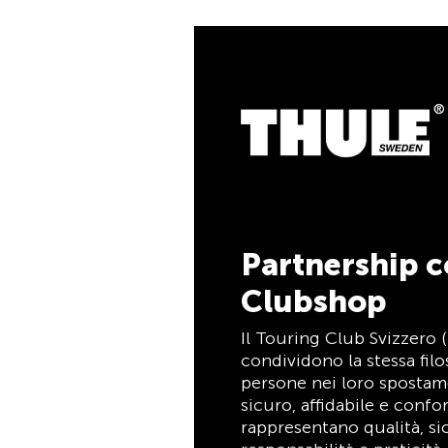
5% di cashb
Pagate i vostri acquist
la TCS Member Masterca
soci TCS, e riceverete
cashback del 5%. La T
è allo stesso tempo cart
pagamento e carta vanta
tempo indeterminato pe
Partnership con il TCS
Clubshop
Scopri ora
Il Touring Club Svizzero (TCS) e Thule
condividono la stessa filosofia: supportare le
persone nei loro spostamenti in modo
sicuro, affidabile e confortevole. Entrambi
rappresentano qualità, sicurezza,
responsabilità e praticità, mettendo al
centro le esigenze dei viaggiatori e delle