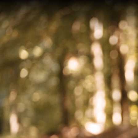
On an
after