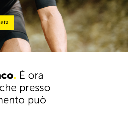
ta
leta
Alla gamma completa
nco
.
È ora
anche presso
timento può