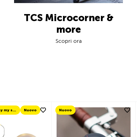
TCS Microcorner &
more
Scopri ora
o
Nuovo