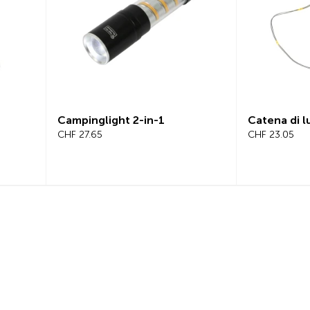
-1
Catena di luci LED
Beeli
CHF 23.05
Bicic
CHF 1