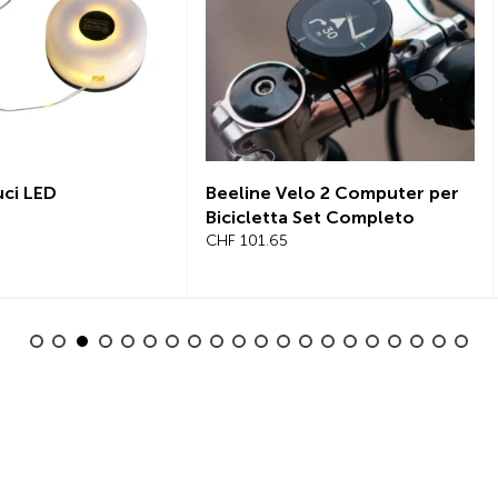
ne Velo 2 Computer per
Lucchetto a catena, SEREA
letta Set Completo
SWIFT 100cm Ø 6 mm
01.65
CHF 119.35