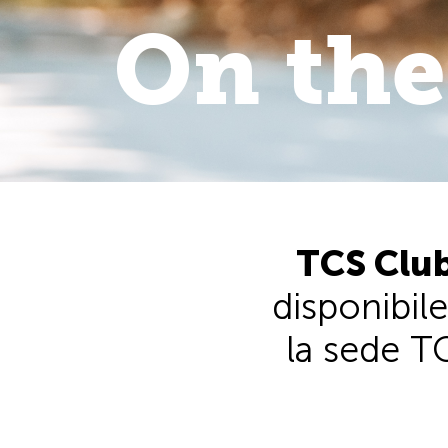
On the
On the 
walk
.
TCS Club
disponibile
la sede TC