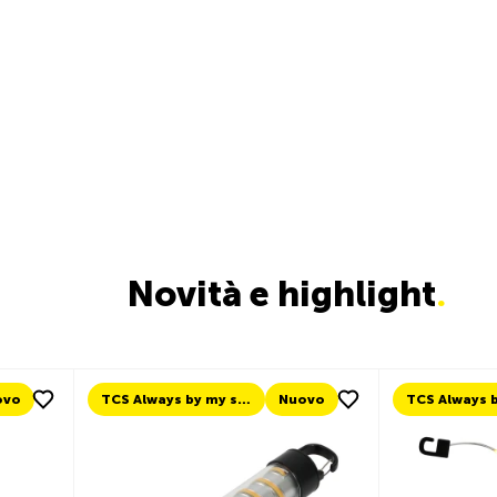
Novità e highlight
.
Nuovo
TCS Always by my side
Nuovo
Nuov