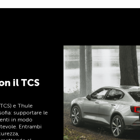
ack
i su clubshop.ch con
rd®, gratuita per i
 automaticamente un
CS Member Mastercard
a socio, carta di
ggi, ed è gratuita a
r i soci TCS.
TCS sempre al mio
fianco
Il TCS è l’esperto in materia di mobilità,
campeggio, viaggi e sicurezza. Anche i
prodotti TCS riflettono il motto «TCS
sempre al mio fianco» e rappresentano un
aiuto affidabile e pratico durante ogni
spostamento. Tali prodotti sono facilmente
riconoscibili nel negozio grazie all’etichetta
«Always by my side».