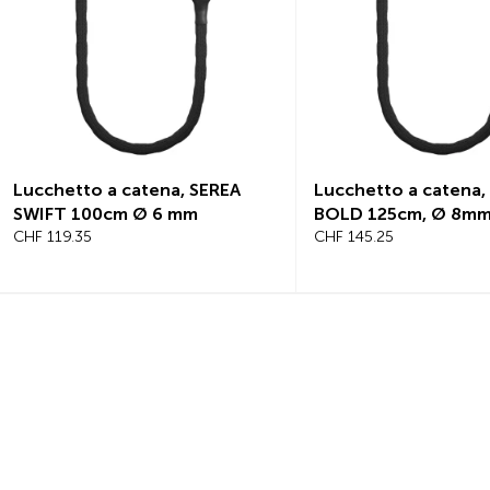
Lucchetto a catena, SEREA
Scalino BoxSt
BOLD 125cm, Ø 8mm
CHF 79.45
CHF 145.25