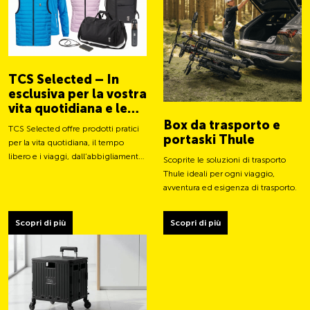
TCS Selected – In
esclusiva per la vostra
vita quotidiana e le
vostre avventure
Box da trasporto e
TCS Selected offre prodotti pratici
portaski Thule
per la vita quotidiana, il tempo
libero e i viaggi, dall’abbigliamento
Scoprite le soluzioni di trasporto
a borse e accessori intelligenti.
Thule ideali per ogni viaggio,
avventura ed esigenza di trasporto.
Scopri di più
Scopri di più