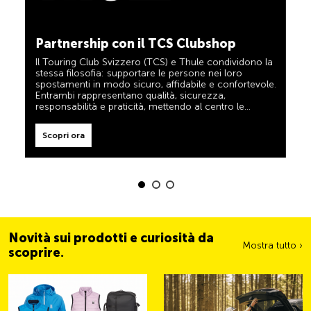
TCS sempre al mio fianco
Scopri ora
Partnership con il TCS Clubshop
Il TCS è l’esperto in materia di mobilità, campeggio,
viaggi e sicurezza. Anche i prodotti TCS riflettono il
Il Touring Club Svizzero (TCS) e Thule condividono la
motto «TCS sempre al mio fianco» e rappresentano
stessa filosofia: supportare le persone nei loro
un aiuto affidabile e pratico durante ogni spostamento.
spostamenti in modo sicuro, affidabile e confortevole.
Tali prodotti sono facilmente riconoscibili nel negozio
grazie all’etichetta «Always by my side».
Entrambi rappresentano qualità, sicurezza,
responsabilità e praticità, mettendo al centro le
Scopri ora
esigenze dei viaggiatori e delle famiglie attive.
Scopri ora
Novità sui prodotti e curiosità da
Mostra tutto ›
scoprire.