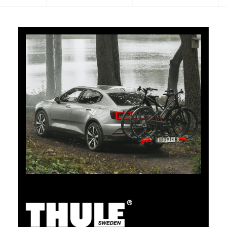
5% di cashback
Pagate i vostri acquisti su clubshop.ch con la TCS
Member Mastercard®, gratuita per i soci TCS, e
riceverete automaticamente un cashback del 5%. La
TCS Member Mastercard è allo stesso tempo carta
socio, carta di pagamento e carta vantaggi, ed è
gratuita a tempo indeterminato per i soci TCS.