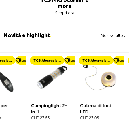
TCS Microcorner &
more
Scopri ora
Novità e highlight
.
Mostra tutto ›
uovo
TCS Always by my side
Nuovo
TCS Always by my side
Nuovo
Nuovo
Campinglight 2-
Catena di luci
Beeline Ve
in-1
LED
Computer
CHF 27.65
CHF 23.05
Bicicletta
Completo
CHF 101.65