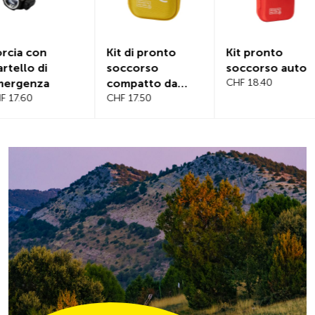
Kit di pronto
Kit pronto
Copertur
soccorso
soccorso auto
magnetica
compatto da
CHF 18.40
parabrez
viaggio
CHF 17.50
CHF 21.20