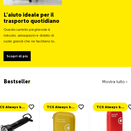
L’aiuto ideale per il
trasporto quotidiano
Questo carrello pieghevole è
robusto, salvaspazio e dotato di
ruote grandi che ne facilitano lo
spostamento e ne stabilizzano il
carico.
Scopri di più
Bestseller
.
Mostra tutto ›
TCS Always by my side
TCS Always by my side