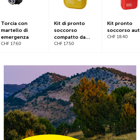
Kit di pronto
Kit pronto
Copertur
soccorso
soccorso auto
magnetica
compatto da
CHF 18.40
parabrez
viaggio
CHF 17.50
CHF 21.20