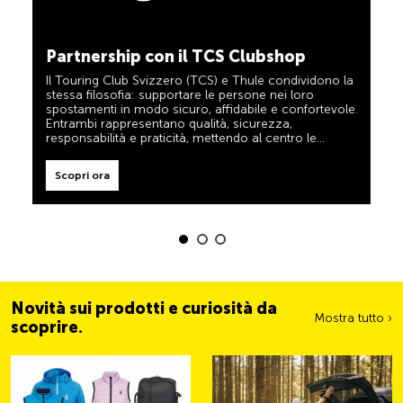
TCS sempre al mio fianco
Scopri ora
Il TCS è l’esperto in materia di mobilità, campeggio,
Partnership con il TCS Clubshop
viaggi e sicurezza. Anche i prodotti TCS riflettono il
motto «TCS sempre al mio fianco» e rappresentano
Il Touring Club Svizzero (TCS) e Thule condividono la
un aiuto affidabile e pratico durante ogni spostamento.
stessa filosofia: supportare le persone nei loro
Tali prodotti sono facilmente riconoscibili nel negozio
spostamenti in modo sicuro, affidabile e confortevole.
grazie all’etichetta «Always by my side».
Entrambi rappresentano qualità, sicurezza,
responsabilità e praticità, mettendo al centro le
Scopri ora
esigenze dei viaggiatori e delle famiglie attive.
Scopri ora
Novità sui prodotti e curiosità da
Mostra tutto ›
scoprire.