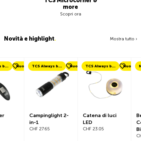
TCS Microcorner &
more
Scopri ora
Novità e highlight
.
Mostra tutto ›
uovo
TCS Always by my side
Nuovo
TCS Always by my side
Nuovo
Nuovo
Campinglight 2-
Catena di luci
Beeline Ve
in-1
LED
Computer
CHF 27.65
CHF 23.05
Bicicletta
Completo
CHF 101.65