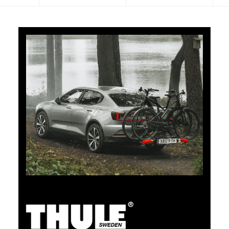
5% di cashback
Pagate i vostri acquisti su clubshop.ch con la TCS
Member Mastercard®, gratuita per i soci TCS, e
riceverete automaticamente un cashback del 5%. La
TCS Member Mastercard è allo stesso tempo carta
socio, carta di pagamento e carta vantaggi, ed è
gratuita a tempo indeterminato per i soci TCS.