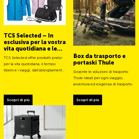
TCS Selected – In
esclusiva per la vostra
vita quotidiana e le
vostre avventure
Box da trasporto e
TCS Selected offre prodotti pratici
portaski Thule
per la vita quotidiana, il tempo
libero e i viaggi, dall’abbigliamento
Scoprite le soluzioni di trasporto
a borse e accessori intelligenti.
Thule ideali per ogni viaggio,
avventura ed esigenza di trasporto.
Scopri di più
Scopri di più