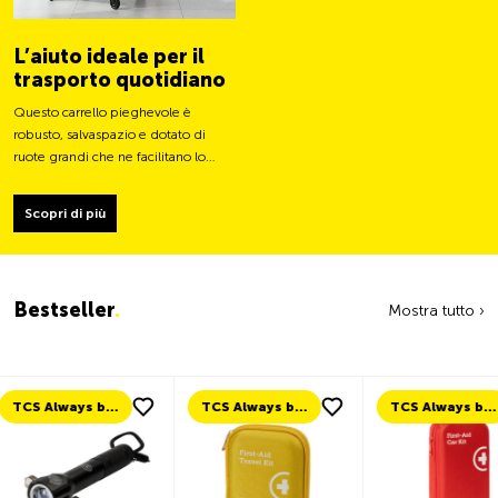
L’aiuto ideale per il
trasporto quotidiano
Questo carrello pieghevole è
robusto, salvaspazio e dotato di
ruote grandi che ne facilitano lo
spostamento e ne stabilizzano il
carico.
Scopri di più
Bestseller
.
Mostra tutto ›
TCS Always by my side
TCS Always by my side