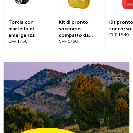
Kit di pronto
Kit pronto
Copertu
soccorso
soccorso auto
magneti
compatto da
CHF 18.40
parabre
viaggio
CHF 17.50
CHF 21.20