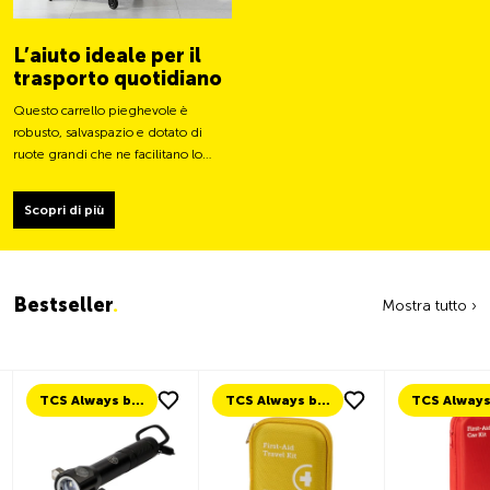
L’aiuto ideale per il
trasporto quotidiano
Questo carrello pieghevole è
robusto, salvaspazio e dotato di
ruote grandi che ne facilitano lo
spostamento e ne stabilizzano il
carico.
Scopri di più
Bestseller
.
Mostra tutto ›
TCS Always by my side
TCS Always by my side