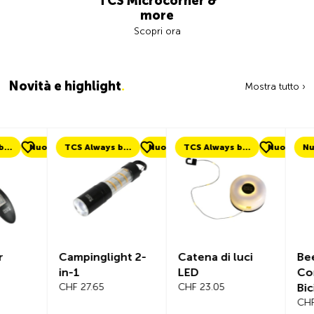
TCS Microcorner &
more
Scopri ora
Novità e highlight
.
Mostra tutto ›
uovo
TCS Always by my side
Nuovo
TCS Always by my side
Nuovo
Nuovo
Campinglight 2-
Catena di luci
Beeline Ve
in-1
LED
Computer
CHF 27.65
CHF 23.05
Bicicletta
Completo
CHF 101.65