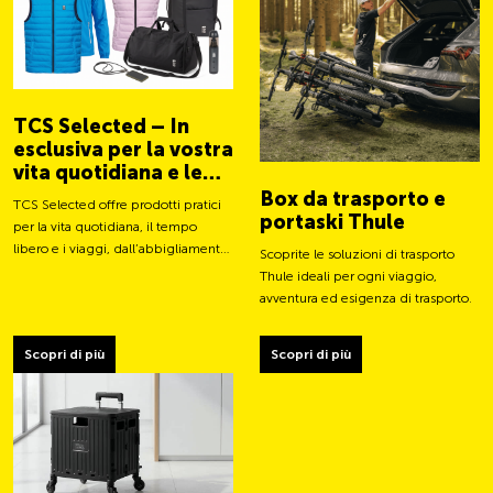
TCS Selected – In
esclusiva per la vostra
vita quotidiana e le
vostre avventure
Box da trasporto e
TCS Selected offre prodotti pratici
portaski Thule
per la vita quotidiana, il tempo
libero e i viaggi, dall’abbigliamento
Scoprite le soluzioni di trasporto
a borse e accessori intelligenti.
Thule ideali per ogni viaggio,
avventura ed esigenza di trasporto.
Scopri di più
Scopri di più