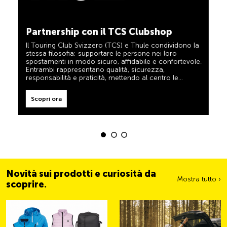
TCS sempre al mio fianco
Scopri ora
Il TCS è l’esperto in materia di mobilità, campeggio,
Partnership con il TCS Clubshop
viaggi e sicurezza. Anche i prodotti TCS riflettono il
motto «TCS sempre al mio fianco» e rappresentano
Il Touring Club Svizzero (TCS) e Thule condividono la
un aiuto affidabile e pratico durante ogni spostamento.
stessa filosofia: supportare le persone nei loro
Tali prodotti sono facilmente riconoscibili nel negozio
spostamenti in modo sicuro, affidabile e confortevole.
grazie all’etichetta «Always by my side».
Entrambi rappresentano qualità, sicurezza,
Scopri ora
responsabilità e praticità, mettendo al centro le
esigenze dei viaggiatori e delle famiglie attive.
Scopri ora
Novità sui prodotti e curiosità da
Mostra tutto ›
scoprire.