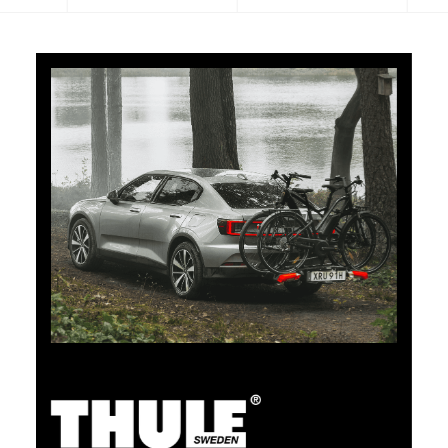
5% di cashback
Pagate i vostri acquisti su clubshop.ch con la TCS
Member Mastercard®, gratuita per i soci TCS, e
riceverete automaticamente un cashback del 5%. La
TCS Member Mastercard è allo stesso tempo carta
socio, carta di pagamento e carta vantaggi, ed è
gratuita a tempo indeterminato per i soci TCS.